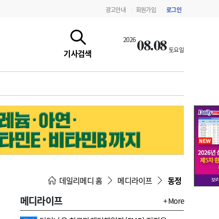
광고안내
회원가입
로그인
|
|
08.08
2026
토요일
기사검색
지침·기준·평가
약제급여 심사 결과
데일리메디 홈
메디라이프
동정
메디라이프
+ More