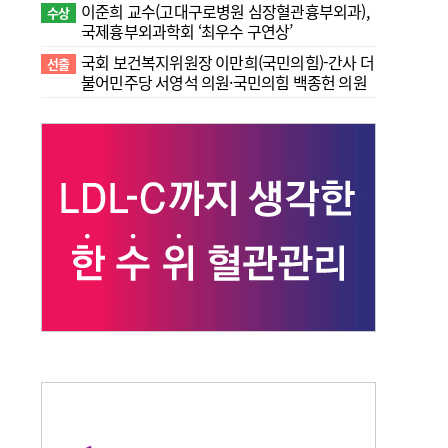
이준희 교수(고대구로병원 심장혈관흉부외과),
수상
국제흉부외과학회 ‘최우수 구연상’
국회 보건복지위원장 이만희(국민의힘)-간사 더
선출
불어민주당 서영석 의원·국민의힘 백종헌 의원