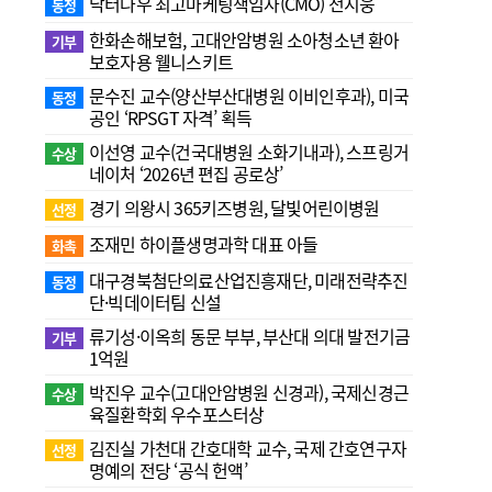
닥터나우 최고마케팅책임자(CMO) 전지웅
동정
한화손해보험, 고대안암병원 소아청소년 환아
기부
보호자용 웰니스키트
문수진 교수( 양산부산대병원 이비인후과), 미국
동정
공인 ‘RPSGT 자격’ 획득
이선영 교수(건국대병원 소화기내과), 스프링거
수상
네이처 ‘2026년 편집 공로상’
경기 의왕시 365키즈병원, 달빛어린이병원
선정
조재민 하이플생명과학 대표 아들
화촉
대구경북첨단의료산업진흥재단, 미래전략추진
동정
단·빅데이터팀 신설
류기성·이옥희 동문 부부, 부산대 의대 발전기금
기부
1억원
박진우 교수(고대안암병원 신경과), 국제신경근
수상
육질환학회 우수포스터상
김진실 가천대 간호대학 교수, 국제 간호연구자
선정
명예의 전당 ‘공식 헌액’