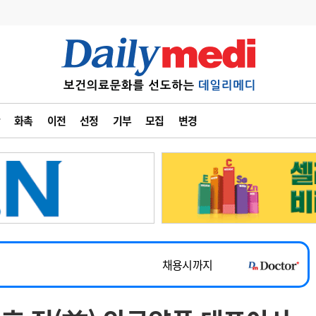
변경
사고
수첩
화촉
이전
선정
기부
모집
변경
계
6
관리급여 실시
7
지필공 지원책
~2026-08-31
8
수련환경 개선
채용시까지
9
의과대학 입시
 공개채용
채용시까지
10
약가인하
유권해석
정책/통계
공시
채용시까지
~2026-08-15