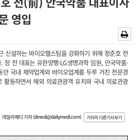
호 전(前) 안국약품 대표이사
~2026-08-31
광고안내
문 영입
채용시까지
근 신설하는 바이오헬스팀을 강화하기 위해 정준호 전
 정 전 대표는 유한양행⋅LG생명과학 임원, 안국약품⋅
동안 국내 제약업계와 바이오업계를 두루 거친 전문경
로 활동하면서 해외 의료관광객 유치와 국내 의료관광
데일리메디 기자 (
dmedi@dailymedi.com
)
기자의 다른기사보기