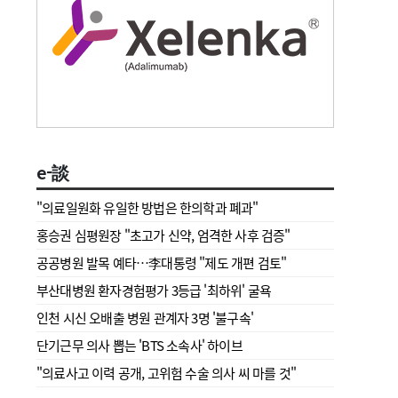
e-談
"의료일원화 유일한 방법은 한의학과 폐과"
홍승권 심평원장 " 초고가 신약, 엄격한 사후 검증"
공공병원 발목 예타…李대통령 "제도 개편 검토"
부산대병원 환자경험평가 3등급 '최하위' 굴욕
인천 시신 오배출 병원 관계자 3명 '불구속'
단기근무 의사 뽑는 'BTS 소속사' 하이브
"의료사고 이력 공개, 고위험 수술 의사 씨 마를 것"