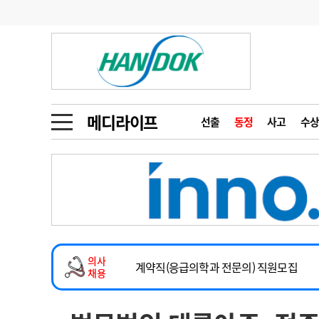
기부
모집
메디인포
인사
부음
오피니언
칼럼
건강정보
금주의 검색어
인물
초대석
피플
메디라이프
선출
동정
사고
수상
1
의사인력 수급 추
동영상뉴스
2
성분명 처방
2026년 하반기 인턴 모집
포토뉴스
포토뉴스
3
AI의료
마취통증의학과 임기제 임상의사 채용
4
전공의 모집 결과
메디 Hospital
지역병원
중소병원
소아청소년과(소아응급전담) 계약직 의사
5
의사국시 합격률
의사
인포메이션
행정처분
판례
계약직(응급의학과 전문의) 직원모집
채용
하반기 전공의(레지던트1년차) 모집
학회·연수강좌
학회/연수강좌
행사