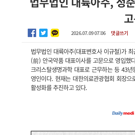
법무법인 대륙아주, 정준
2026년 하반기 인턴 모집
고객센터
회사소개
법적고지
고
마취통증의학과 임기제 임상의사 채용
2026.07.09 07:06
댓글쓰기
법무법인 대륙아주(대표변호사 이규철)가 최
(前) 안국약품 대표이사를 고문으로 영입했다.
크리스탈생명과학 대표로 근무하는 등 43년
영인이다. 현재는 대한의료관광협회 회장으
활성화를 추진하고 있다.