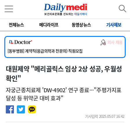
이름
비밀번호
전체뉴스
메디라이프
동영상뉴스
기사제보
[서울아산병원] 2026년 하반기 인턴 모집
[영남대학교의료원] 마취통증의학과 임기제 임상의사 채용
의사 채용
[충남대학교병원] 소아청소년과(소아응급전담) 계약직 의사 공개채용
[동부병원] 계약직(응급의학과 전문의) 직원모집
[이대목동병원] 하반기 전공의(레지던트1년차) 모집
대원제약 "메리골릭스 임상 2상 성공, 우월성
[서울아산병원] 2026년 하반기 인턴 모집
[영남대학교의료원] 마취통증의학과 임기제 임상의사 채용
확인"
자궁근종치료제 'DW-4902' 연구 종료···"주평가지표
달성 등 위약군 대비 효과"
기사입력 2025.05.07 16:42