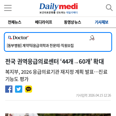
이름
비밀번호
전체뉴스
메디라이프
동영상뉴스
기사제보
[서울아산병원] 2026년 하반기 인턴 모집
[영남대학교의료원] 마취통증의학과 임기제 임상의사 채용
의사 채용
[충남대학교병원] 소아청소년과(소아응급전담) 계약직 의사 공개채용
[동부병원] 계약직(응급의학과 전문의) 직원모집
[이대목동병원] 하반기 전공의(레지던트1년차) 모집
전국 권역응급의료센터 ‘44개→60개’ 확대
[서울아산병원] 2026년 하반기 인턴 모집
[영남대학교의료원] 마취통증의학과 임기제 임상의사 채용
복지부, 2026 응급의료기관 재지정 계획 발표…진료
기능도 평가
기사입력 2026.04.15 12:26