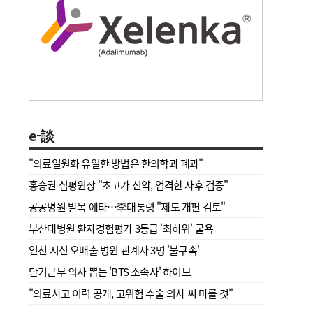
e-談
"의료일원화 유일한 방법은 한의학과 폐과"
홍승권 심평원장 " 초고가 신약, 엄격한 사후 검증"
공공병원 발목 예타…李대통령 "제도 개편 검토"
부산대병원 환자경험평가 3등급 '최하위' 굴욕
인천 시신 오배출 병원 관계자 3명 '불구속'
단기근무 의사 뽑는 'BTS 소속사' 하이브
"의료사고 이력 공개, 고위험 수술 의사 씨 마를 것"