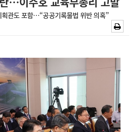
 논란…이주호 교육부총리 고발
~2026-08-31
광고안내
기획관도 포함…“공공기록물법 위반 의혹”
채용시까지