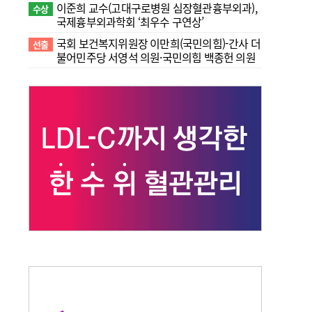
이준희 교수(고대구로병원 심장혈관흉부외과),
수상
국제흉부외과학회 ‘최우수 구연상’
국회 보건복지위원장 이만희(국민의힘)-간사 더
선출
불어민주당 서영석 의원·국민의힘 백종헌 의원