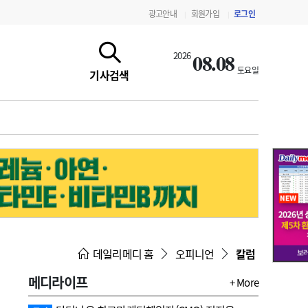
광고안내
회원가입
로그인
|
|
08.08
2026
토요일
기사검색
지침·기준·평가
약제급여 심사 결과
데일리메디 홈
오피니언
칼럼
메디라이프
+ More