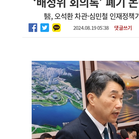
‘배정위 회의록’ 폐기
2026년 하반기 인턴 모집
고객센터
회사소개
법적고지
醫, 오석환 차관·심민철 인재정책
마취통증의학과 임기제 임상의사 채용
2024.08.19 05:38
댓글쓰기