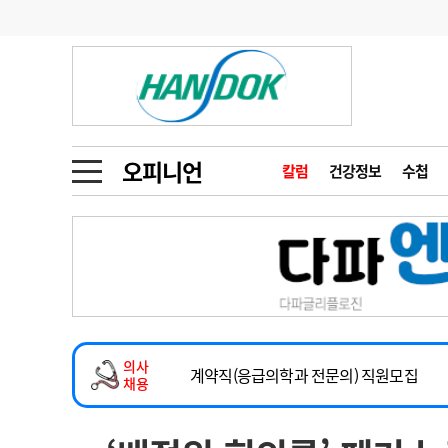
기부
모집
메디인포
인사
부음
오피니언
칼럼
건강정보
금주의 검색어
인물
초대석
피플
오피니언
칼럼
건강정보
수첩
1
의사인력 수급 추
동영상뉴스
2
성분명 처방
2026년 하반기 인턴 모집
포토뉴스
포토뉴스
3
AI의료
마취통증의학과 임기제 임상의사 채용
4
전공의 모집 결과
메디 Hospital
지역병원
중소병원
소아청소년과(소아응급전담) 계약직 의사
5
의사국시 합격률
의사
인포메이션
행정처분
판례
계약직(응급의학과 전문의) 직원모집
채용
하반기 전공의(레지던트1년차) 모집
학회·연수강좌
학회/연수강좌
행사