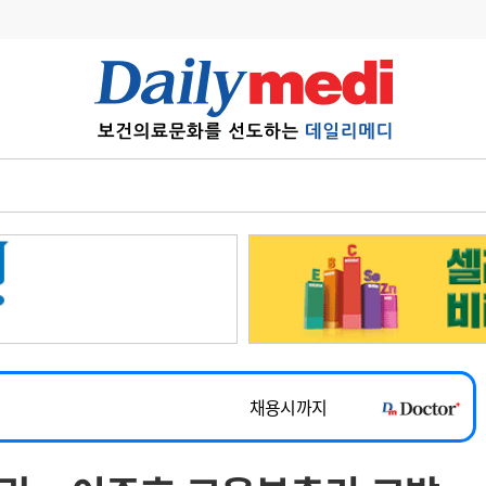
변경
사고
수첩
계
6
관리급여 실시
7
지필공 지원책
~2026-08-31
8
수련환경 개선
채용시까지
9
의과대학 입시
 공개채용
채용시까지
10
약가인하
유권해석
정책/통계
공시
채용시까지
~2026-08-15