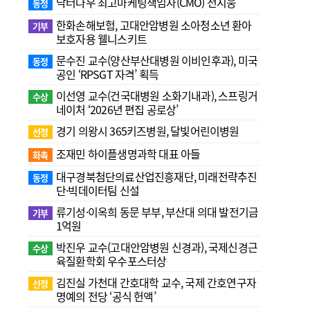
닥터나우 최고마케팅책임자(CMO) 전지웅
동정
한화손해보험, 고대안암병원 소아청소년 환아
기부
보호자용 웰니스키트
문수진 교수( 양산부산대병원 이비인후과), 미국
동정
공인 ‘RPSGT 자격’ 획득
이선영 교수(건국대병원 소화기내과), 스프링거
수상
네이처 ‘2026년 편집 공로상’
경기 의왕시 365키즈병원, 달빛어린이병원
선정
조재민 하이플생명과학 대표 아들
화촉
대구경북첨단의료산업진흥재단, 미래전략추진
동정
단·빅데이터팀 신설
류기성·이옥희 동문 부부, 부산대 의대 발전기금
기부
1억원
박진우 교수(고대안암병원 신경과), 국제신경근
수상
육질환학회 우수포스터상
김진실 가천대 간호대학 교수, 국제 간호연구자
선정
명예의 전당 ‘공식 헌액’