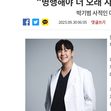
“병행해야 더 오래 
2026년 하반기 인턴 모집
고객센터
회사소개
법적고지
박기범 사적인 
마취통증의학과 임기제 임상의사 채용
2025.09.30 06:05
댓글쓰기