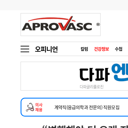
기부
모집
메디인포
인사
부음
오피니언
칼럼
건강정보
금주의 검색어
인물
초대석
피플
오피니언
칼럼
건강정보
수첩
1
의사인력 수급 추
동영상뉴스
2
성분명 처방
2026년 하반기 인턴 모집
포토뉴스
포토뉴스
3
AI의료
마취통증의학과 임기제 임상의사 채용
4
전공의 모집 결과
메디 Hospital
지역병원
중소병원
소아청소년과(소아응급전담) 계약직 의사
5
의사국시 합격률
의사
인포메이션
행정처분
판례
계약직(응급의학과 전문의) 직원모집
채용
하반기 전공의(레지던트1년차) 모집
학회·연수강좌
학회/연수강좌
행사