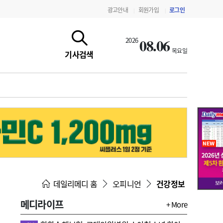
광고안내
회원가입
로그인
|
|
08.06
2026
목요일
기사검색
지침·기준·평가
약제급여 심사 결과
데일리메디 홈
오피니언
건강정보
메디라이프
+ More