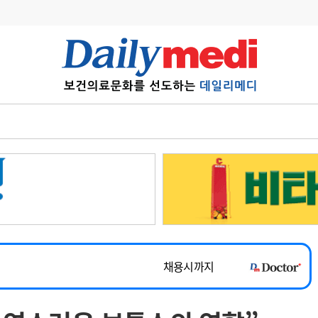
변경
사고
수첩
계
6
관리급여 실시
7
지필공 지원책
~2026-08-31
8
수련환경 개선
채용시까지
9
의과대학 입시
 공개채용
채용시까지
10
약가인하
유권해석
정책/통계
공시
채용시까지
~2026-08-15