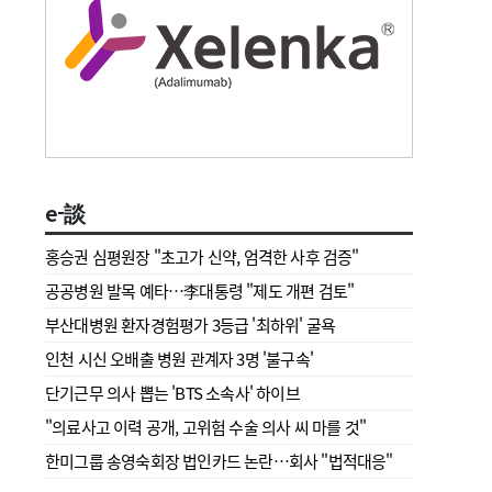
e-談
홍승권 심평원장 " 초고가 신약, 엄격한 사후 검증"
공공병원 발목 예타…李대통령 "제도 개편 검토"
부산대병원 환자경험평가 3등급 '최하위' 굴욕
인천 시신 오배출 병원 관계자 3명 '불구속'
단기근무 의사 뽑는 'BTS 소속사' 하이브
"의료사고 이력 공개, 고위험 수술 의사 씨 마를 것"
한미그룹 송영숙회장 법인카드 논란…회사 "법적대응"