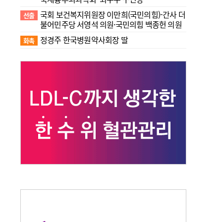
국회 보건복지위원장 이만희(국민의힘)-간사 더
선출
불어민주당 서영석 의원·국민의힘 백종헌 의원
정경주 한국병원약사회장 딸
화촉