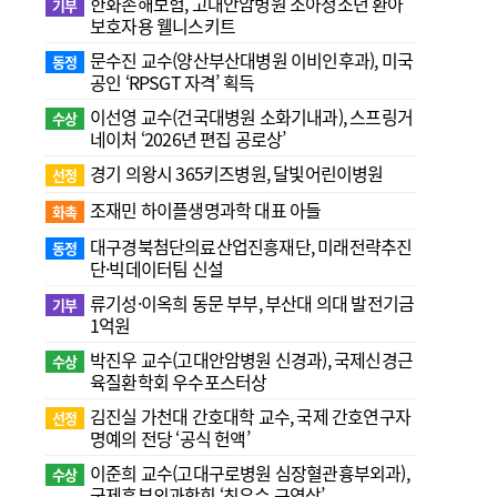
한화손해보험, 고대안암병원 소아청소년 환아
기부
보호자용 웰니스키트
문수진 교수( 양산부산대병원 이비인후과), 미국
동정
공인 ‘RPSGT 자격’ 획득
이선영 교수(건국대병원 소화기내과), 스프링거
수상
네이처 ‘2026년 편집 공로상’
경기 의왕시 365키즈병원, 달빛어린이병원
선정
조재민 하이플생명과학 대표 아들
화촉
대구경북첨단의료산업진흥재단, 미래전략추진
동정
단·빅데이터팀 신설
류기성·이옥희 동문 부부, 부산대 의대 발전기금
기부
1억원
박진우 교수(고대안암병원 신경과), 국제신경근
수상
육질환학회 우수포스터상
김진실 가천대 간호대학 교수, 국제 간호연구자
선정
명예의 전당 ‘공식 헌액’
이준희 교수(고대구로병원 심장혈관흉부외과),
수상
국제흉부외과학회 ‘최우수 구연상’