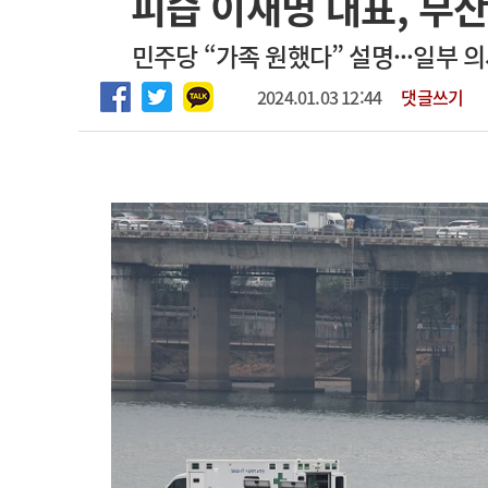
피습 이재명 대표, 부
임상전담교원 및 전임의 초빙
고객센터
회사소개
법적고지
민주당 “가족 원했다” 설명···일부
[해운대] 2026년 하반기 인턴 모집
2024.01.03 12:44
댓글쓰기