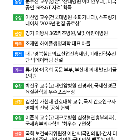
문수진 교수( 양산부산대병원 이비인후과), 미국
동정
공인 ‘RPSGT 자격’ 획득
이선영 교수(건국대병원 소화기내과), 스프링거
수상
네이처 ‘2026년 편집 공로상’
경기 의왕시 365키즈병원, 달빛어린이병원
선정
조재민 하이플생명과학 대표 아들
화촉
대구경북첨단의료산업진흥재단, 미래전략추진
동정
단·빅데이터팀 신설
류기성·이옥희 동문 부부, 부산대 의대 발전기금
기부
1억원
박진우 교수(고대안암병원 신경과), 국제신경근
수상
육질환학회 우수포스터상
김진실 가천대 간호대학 교수, 국제 간호연구자
선정
명예의 전당 ‘공식 헌액’
이준희 교수(고대구로병원 심장혈관흉부외과),
수상
국제흉부외과학회 ‘최우수 구연상’
국회 보건복지위원장 이만희(국민의힘)-간사 더
선출
불어민주당 서영석 의원·국민의힘 백종헌 의원