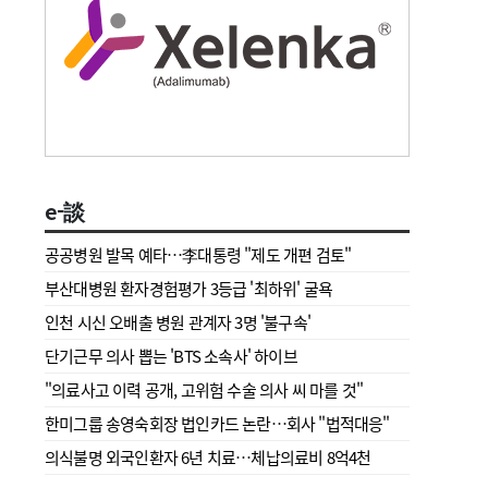
e-談
공공병원 발목 예타…李대통령 "제도 개편 검토"
부산대병원 환자경험평가 3등급 '최하위' 굴욕
인천 시신 오배출 병원 관계자 3명 '불구속'
단기근무 의사 뽑는 'BTS 소속사' 하이브
"의료사고 이력 공개, 고위험 수술 의사 씨 마를 것"
한미그룹 송영숙회장 법인카드 논란…회사 "법적대응"
의식불명 외국인환자 6년 치료…체납의료비 8억4천