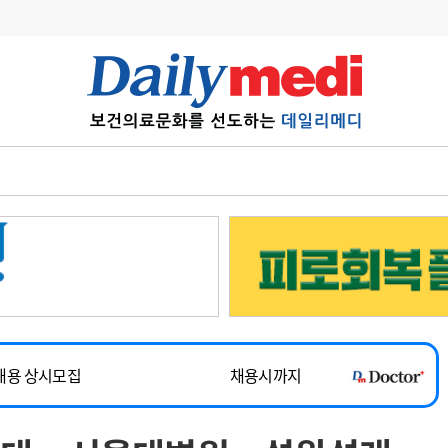
변경
사고
수첩
계
6
관리급여 실시
7
지필공 지원책
~2026-08-31
8
수련환경 개선
채용시까지
9
의과대학 입시
채용시까지
10
약가인하
유권해석
정책/통계
공시
채용 상시모집
채용시까지
~2026-08-15