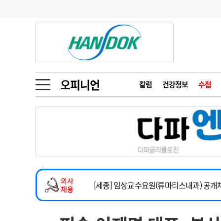
기부
모집
메디인포
인사
부음
오피니언
칼럼
건강정보
금주의 검색어
인물
초대석
피플
오피니언
칼럼
건강정보
수첩
1
의사인력 수급 추
동영상뉴스
2
성분명 처방
임상전담교원 및 전임의 초빙
포토뉴스
포토뉴스
3
AI의료
[해운대] 2026년 하반기 인턴 모집
4
전공의 모집 결과
메디 Hospital
지역병원
중소병원
건강증진센터 소화기파트 건진교수 초빙
5
의사국시 합격률
의사
인포메이션
행정처분
판례
[세종] 임상교수요원(류마티스내과) 공개
채용
정형외과 일반의 초빙
학회·연수강좌
학회/연수강좌
행사