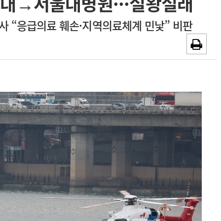
산대→서울대병원···설왕설래
~2026-08-31
광고안내
 의사 “응급의료 훼손·지역의료체계 민낯” 비판
채용시까지