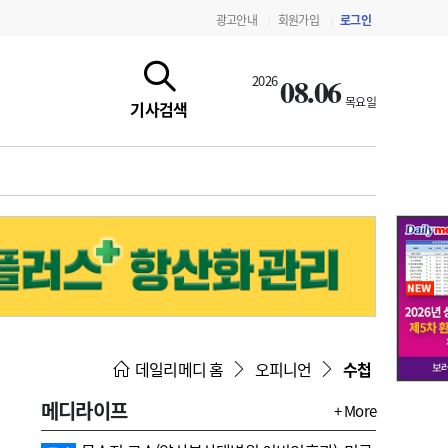
광고안내
회원가입
로그인
|
|
08.06
2026
목요일
기사검색
지침·기준·평가
약제급여 심사 결과
데일리메디 홈
오피니언
수첩
메디라이프
+ More