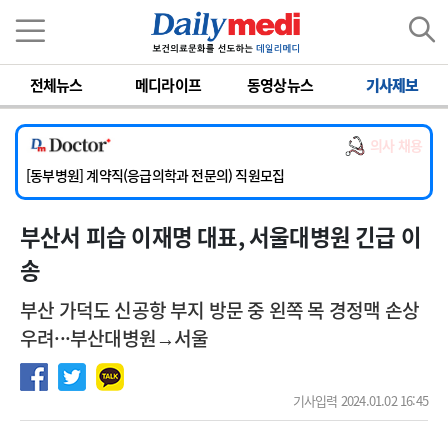
이름
비밀번호
전체뉴스
메디라이프
동영상뉴스
기사제보
[서울아산병원] 2026년 하반기 인턴 모집
[영남대학교의료원] 마취통증의학과 임기제 임상의사 채용
의사 채용
[충남대학교병원] 소아청소년과(소아응급전담) 계약직 의사 공개채용
[동부병원] 계약직(응급의학과 전문의) 직원모집
[이대목동병원] 하반기 전공의(레지던트1년차) 모집
부산서 피습 이재명 대표, 서울대병원 긴급 이
[서울아산병원] 2026년 하반기 인턴 모집
[영남대학교의료원] 마취통증의학과 임기제 임상의사 채용
송
부산 가덕도 신공항 부지 방문 중 왼쪽 목 경정맥 손상
우려···부산대병원→서울
기사입력 2024.01.02 16:45