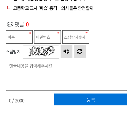
고등학교 교사 '피습' 충격…의사들은 안전할까
댓글
0
스팸방지
등록
0
/ 2000