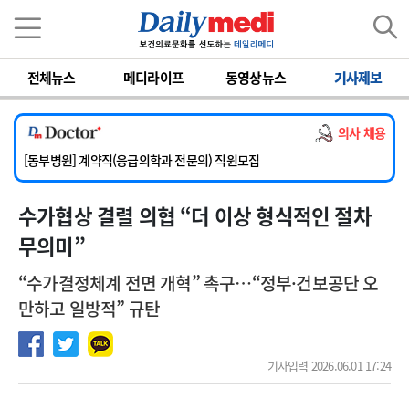
이름
비밀번호
전체뉴스
메디라이프
동영상뉴스
기사제보
[서울아산병원] 2026년 하반기 인턴 모집
[영남대학교의료원] 마취통증의학과 임기제 임상의사 채용
의사 채용
[충남대학교병원] 소아청소년과(소아응급전담) 계약직 의사 공개채용
[동부병원] 계약직(응급의학과 전문의) 직원모집
[이대목동병원] 하반기 전공의(레지던트1년차) 모집
수가협상 결렬 의협 “더 이상 형식적인 절차
[서울아산병원] 2026년 하반기 인턴 모집
[영남대학교의료원] 마취통증의학과 임기제 임상의사 채용
무의미”
“수가결정체계 전면 개혁” 촉구…“정부·건보공단 오
만하고 일방적” 규탄
기사입력 2026.06.01 17:24