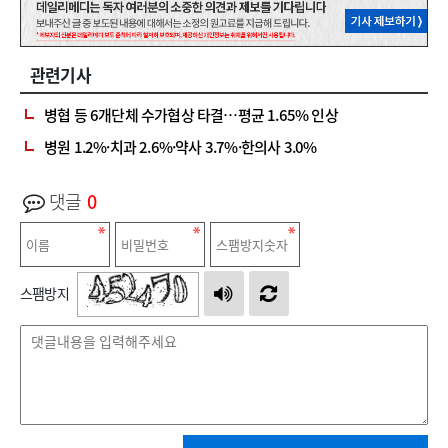
관련기사
병협 등 6개단체 수가협상 타결…평균 1.65% 인상
병원 1.2%·치과 2.6%·약사 3.7%·한의사 3.0%
댓글
0
스팸방지