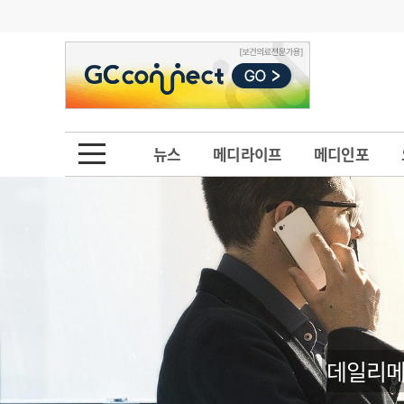
기부
모집
메디인포
인사
부음
오피니언
칼럼
건강정보
금주의 검색어
인물
초대석
피플
뉴스
메디라이프
메디인포
1
의사인력 수급 추
동영상뉴스
2
성분명 처방
포토뉴스
포토뉴스
3
AI의료
4
전공의 모집 결과
메디 Hospital
지역병원
중소병원
5
의사국시 합격률
인포메이션
행정처분
판례
데일리메
학회·연수강좌
학회/연수강좌
행사