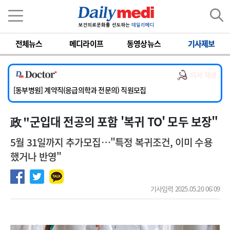
이름
비밀번호
전체뉴스
메디라이프
동영상뉴스
기사제보
[서울아산병원] 2026년 하반기 인턴 모집
[영남대학교의료원] 마취통증의학과 임기제 임상의사 채용
의사 채용
[충남대학교병원] 소아청소년과(소아응급전담) 계약직 의사 공개채용
[동부병원] 계약직(응급의학과 전문의) 직원모집
[이대목동병원] 하반기 전공의(레지던트1년차) 모집
政 "군입대 전공의 포함 '복귀 TO' 모두 보장"
[서울아산병원] 2026년 하반기 인턴 모집
[영남대학교의료원] 마취통증의학과 임기제 임상의사 채용
5월 31일까지 추가모집…"특정 복귀조건, 이미 수용
했거나 반영"
기사입력 2025.05.20 06:09