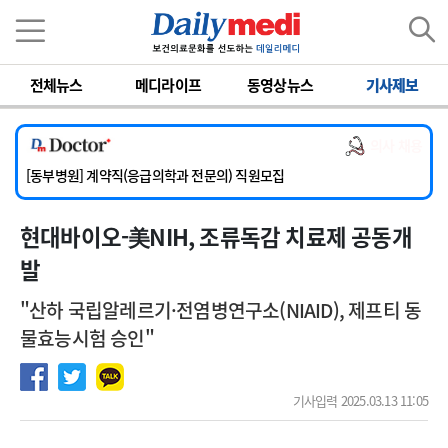
이름
비밀번호
전체뉴스
메디라이프
동영상뉴스
기사제보
[서울아산병원] 2026년 하반기 인턴 모집
[영남대학교의료원] 마취통증의학과 임기제 임상의사 채용
의사 채용
[충남대학교병원] 소아청소년과(소아응급전담) 계약직 의사 공개채용
[동부병원] 계약직(응급의학과 전문의) 직원모집
[이대목동병원] 하반기 전공의(레지던트1년차) 모집
현대바이오-美NIH, 조류독감 치료제 공동개
[서울아산병원] 2026년 하반기 인턴 모집
[영남대학교의료원] 마취통증의학과 임기제 임상의사 채용
발
"산하 국립알레르기·전염병연구소(NIAID), 제프티 동
물효능시험 승인"
기사입력 2025.03.13 11:05