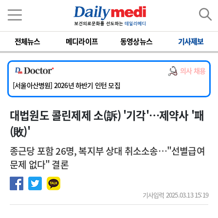
이름
비밀번호
[서울아산병원] 2026년 하반기 인턴 모집
[영남대학교의료원] 마취통증의학과 임기제 임상의사 채용
전체뉴스
메디라이프
동영상뉴스
기사제보
[충남대학교병원] 소아청소년과(소아응급전담) 계약직 의사 공개채용
[동부병원] 계약직(응급의학과 전문의) 직원모집
의사 채용
[이대목동병원] 하반기 전공의(레지던트1년차) 모집
[서울아산병원] 2026년 하반기 인턴 모집
[영남대학교의료원] 마취통증의학과 임기제 임상의사 채용
대법원도 콜린제제 소(訴) '기각'…제약사 '패
(敗)'
종근당 포함 26명, 복지부 상대 취소소송…"선별급여
문제 없다" 결론
기사입력 2025.03.13 15:19