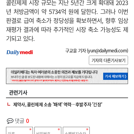
콜린제제 시장 규모는 지난 5년간 크게 확대돼 2023
년 처방금액이 약 5734억 원에 달한다. 그러나 이번
판결로 급여 축소가 정당성을 확보하면서, 향후 임상
재평가 결과에 따라 추가적인 시장 축소 가능성도 제
기되고 있다.
구교윤 기자 (
yun@dailymedi.com
)
기자의 다른기사보기
관련기사
제약사, 콜린제제 소송 '패색' 역력…후발주자 '긴장'
댓글
0