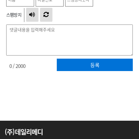
스팸방지
등록
0
/ 2000
(주)데일리메디