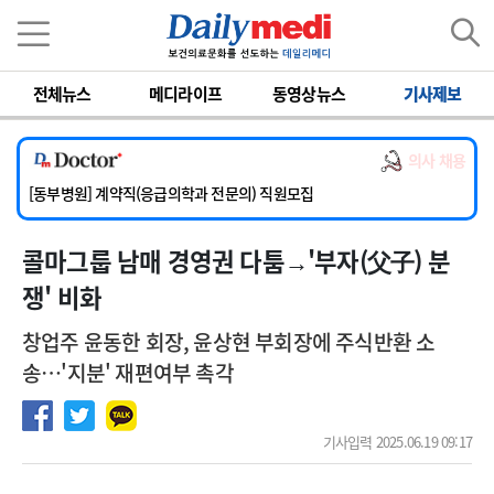
이름
비밀번호
전체뉴스
메디라이프
동영상뉴스
기사제보
[서울아산병원] 2026년 하반기 인턴 모집
[영남대학교의료원] 마취통증의학과 임기제 임상의사 채용
의사 채용
[충남대학교병원] 소아청소년과(소아응급전담) 계약직 의사 공개채용
[동부병원] 계약직(응급의학과 전문의) 직원모집
[이대목동병원] 하반기 전공의(레지던트1년차) 모집
콜마그룹 남매 경영권 다툼→'부자(父子) 분
[서울아산병원] 2026년 하반기 인턴 모집
[영남대학교의료원] 마취통증의학과 임기제 임상의사 채용
쟁' 비화
창업주 윤동한 회장, 윤상현 부회장에 주식반환 소
송…'지분' 재편여부 촉각
기사입력 2025.06.19 09:17