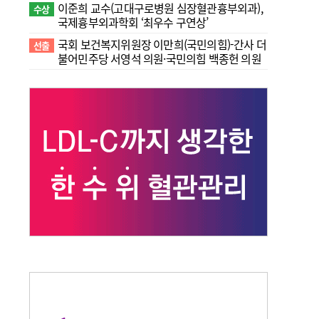
이준희 교수(고대구로병원 심장혈관흉부외과),
수상
국제흉부외과학회 ‘최우수 구연상’
국회 보건복지위원장 이만희(국민의힘)-간사 더
선출
불어민주당 서영석 의원·국민의힘 백종헌 의원