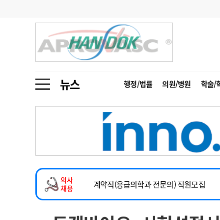
기부
모집
메디인포
인사
부음
오피니언
칼럼
건강정보
금주의 검색어
인물
초대석
피플
뉴스
행정/법률
의원/병원
학술/
1
의사인력 수급 추
동영상뉴스
2
성분명 처방
2026년 하반기 인턴 모집
포토뉴스
포토뉴스
3
AI의료
마취통증의학과 임기제 임상의사 채용
4
전공의 모집 결과
메디 Hospital
지역병원
중소병원
소아청소년과(소아응급전담) 계약직 의사
5
의사국시 합격률
의사
인포메이션
행정처분
판례
계약직(응급의학과 전문의) 직원모집
채용
하반기 전공의(레지던트1년차) 모집
학회·연수강좌
학회/연수강좌
행사