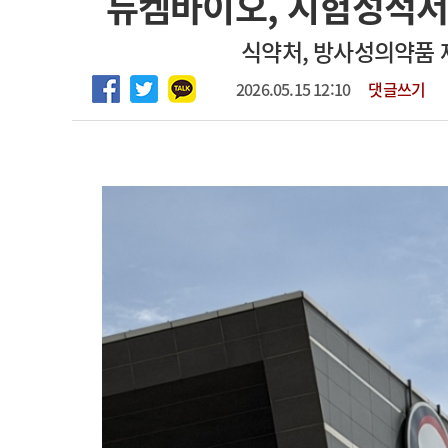
듀켐바이오, 시험성적서
2026년 하반기 인턴 모집
고객센터
회사소개
법적고지
식약처, 방사성의약품 
마취통증의학과 임기제 임상의사 채용
2026.05.15 12:10
댓글쓰기