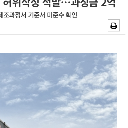
 허위작성 적발…과징금 2억
~2026-08-31
광고안내
제조과정서 기준서 미준수 확인
채용시까지