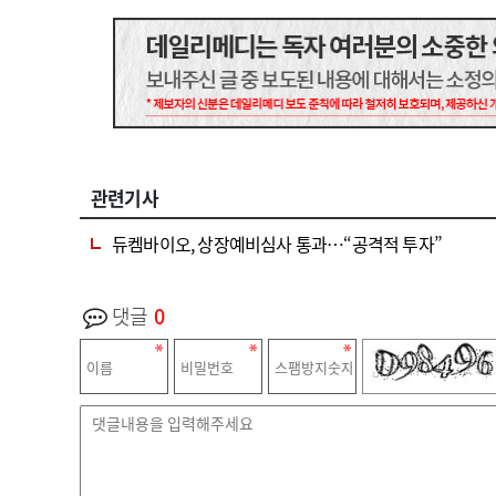
관련기사
듀켐바이오, 상장예비심사 통과…“공격적 투자”
댓글
0