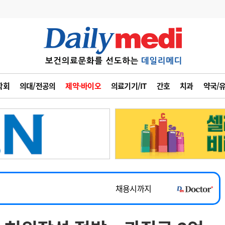
변경
사고
수첩
학회
의대/전공의
제약·바이오
의료기기/IT
간호
치과
약국/
계
6
관리급여 실시
7
지필공 지원책
~2026-08-31
8
수련환경 개선
채용시까지
9
의과대학 입시
 공개채용
채용시까지
10
약가인하
유권해석
정책/통계
공시
채용시까지
~2026-08-15