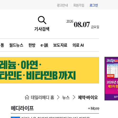
광고안내
회원가입
로그인
|
|
08.07
2026
금요일
기사검색
유통
월드뉴스
한방
e-談
보도자료
의료 AI
지침·기준·평가
약제급여 심사 결과
데일리메디 홈
뉴스
제약·바이오
메디라이프
+ More