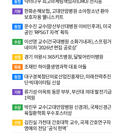
닥터나우 최고마케팅책임자(CMO) 전지웅
동정
한화손해보험, 고대안암병원 소아청소년 환아
기부
보호자용 웰니스키트
문수진 교수( 양산부산대병원 이비인후과), 미국
동정
공인 ‘RPSGT 자격’ 획득
이선영 교수(건국대병원 소화기내과), 스프링거
수상
네이처 ‘2026년 편집 공로상’
경기 의왕시 365키즈병원, 달빛어린이병원
선정
조재민 하이플생명과학 대표 아들
화촉
대구경북첨단의료산업진흥재단, 미래전략추진
동정
단·빅데이터팀 신설
류기성·이옥희 동문 부부, 부산대 의대 발전기금
기부
1억원
박진우 교수(고대안암병원 신경과), 국제신경근
수상
육질환학회 우수포스터상
김진실 가천대 간호대학 교수, 국제 간호연구자
선정
명예의 전당 ‘공식 헌액’