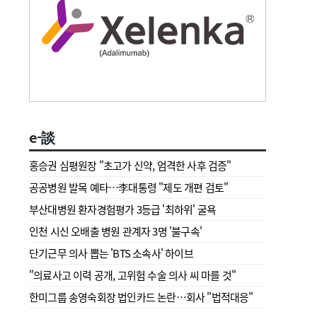
e-談
홍승권 심평원장 " 초고가 신약, 엄격한 사후 검증"
공공병원 발목 예타…李대통령 "제도 개편 검토"
부산대병원 환자경험평가 3등급 '최하위' 굴욕
인천 시신 오배출 병원 관계자 3명 '불구속'
단기근무 의사 뽑는 'BTS 소속사' 하이브
"의료사고 이력 공개, 고위험 수술 의사 씨 마를 것"
한미그룹 송영숙회장 법인카드 논란…회사 "법적대응"