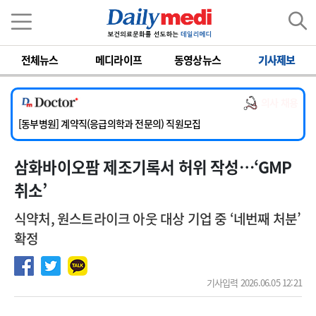
이름
비밀번호
전체뉴스
메디라이프
동영상뉴스
기사제보
[서울아산병원] 2026년 하반기 인턴 모집
[영남대학교의료원] 마취통증의학과 임기제 임상의사 채용
의사 채용
[충남대학교병원] 소아청소년과(소아응급전담) 계약직 의사 공개채용
[동부병원] 계약직(응급의학과 전문의) 직원모집
[이대목동병원] 하반기 전공의(레지던트1년차) 모집
삼화바이오팜 제조기록서 허위 작성…‘GMP
[서울아산병원] 2026년 하반기 인턴 모집
[영남대학교의료원] 마취통증의학과 임기제 임상의사 채용
취소’
식약처, 원스트라이크 아웃 대상 기업 중 ‘네번째 처분’
확정
기사입력 2026.06.05 12:21