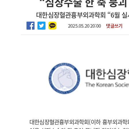
“심장수술 한 축 붕괴
2026년 하반기 인턴 모집
고객센터
회사소개
법적고지
대한심장혈관흉부외과학회 “6월 실시
마취통증의학과 임기제 임상의사 채용
2025.05.20 20:00
댓글쓰기
대한심장혈관흉부외과학회(이하 흉부외과학회)