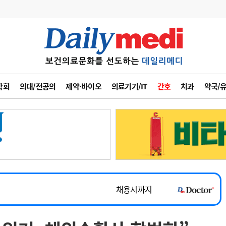
변경
사고
수첩
학회
의대/전공의
제약·바이오
의료기기/IT
간호
치과
약국/
계
6
관리급여 실시
7
지필공 지원책
~2026-08-31
8
수련환경 개선
채용시까지
9
의과대학 입시
 공개채용
채용시까지
10
약가인하
유권해석
정책/통계
공시
채용시까지
~2026-08-15