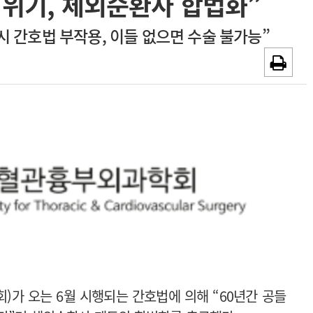
 위기, 체외순환사 합법화”
~2026-08-31
광고안내
 간호법 부작용, 이들 없으면 수술 불가능”
채용시까지
가 오는 6월 시행되는 간호법에 의해 “60년간 공들