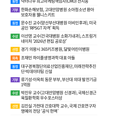
닥터나우 최고마케팅책임자(CMO) 전지웅
동정
한화손해보험, 고대안암병원 소아청소년 환아
기부
보호자용 웰니스키트
문수진 교수( 양산부산대병원 이비인후과), 미국
동정
공인 ‘RPSGT 자격’ 획득
이선영 교수(건국대병원 소화기내과), 스프링거
수상
네이처 ‘2026년 편집 공로상’
경기 의왕시 365키즈병원, 달빛어린이병원
선정
조재민 하이플생명과학 대표 아들
화촉
대구경북첨단의료산업진흥재단, 미래전략추진
동정
단·빅데이터팀 신설
류기성·이옥희 동문 부부, 부산대 의대 발전기금
기부
1억원
박진우 교수(고대안암병원 신경과), 국제신경근
수상
육질환학회 우수포스터상
김진실 가천대 간호대학 교수, 국제 간호연구자
선정
명예의 전당 ‘공식 헌액’