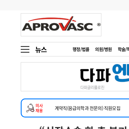
기부
모집
메디인포
인사
부음
오피니언
칼럼
건강정보
금주의 검색어
인물
초대석
피플
뉴스
행정/법률
의원/병원
학술/
1
의사인력 수급 추
동영상뉴스
2
성분명 처방
2026년 하반기 인턴 모집
포토뉴스
포토뉴스
3
AI의료
마취통증의학과 임기제 임상의사 채용
4
전공의 모집 결과
메디 Hospital
지역병원
중소병원
소아청소년과(소아응급전담) 계약직 의사
5
의사국시 합격률
의사
인포메이션
행정처분
판례
계약직(응급의학과 전문의) 직원모집
채용
하반기 전공의(레지던트1년차) 모집
학회·연수강좌
학회/연수강좌
행사