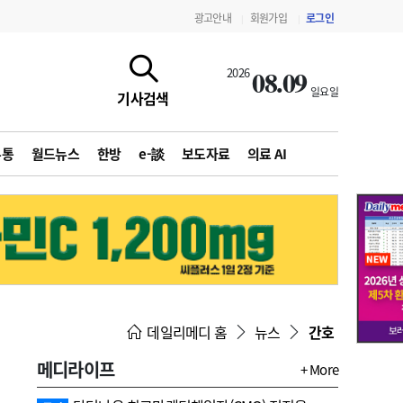
광고안내
회원가입
로그인
|
|
08.09
2026
일요일
기사검색
유통
월드뉴스
한방
e-談
보도자료
의료 AI
지침·기준·평가
약제급여 심사 결과
데일리메디 홈
뉴스
간호
메디라이프
+ More