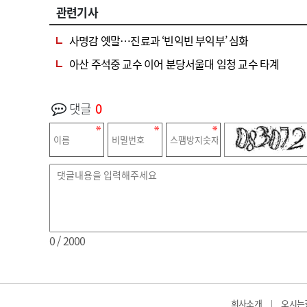
관련기사
사명감 옛말…진료과 ‘빈익빈 부익부’ 심화
아산 주석중 교수 이어 분당서울대 임청 교수 타계
댓글
0
0
/ 2000
회사소개
오시는
|