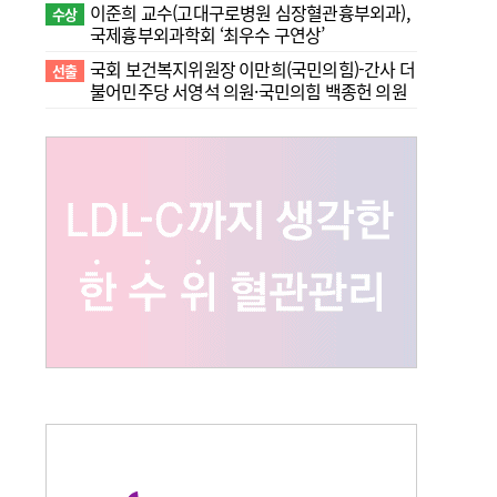
이준희 교수(고대구로병원 심장혈관흉부외과),
수상
국제흉부외과학회 ‘최우수 구연상’
국회 보건복지위원장 이만희(국민의힘)-간사 더
선출
불어민주당 서영석 의원·국민의힘 백종헌 의원