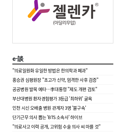
e-談
"의료일원화 유일한 방법은 한의학과 폐과"
홍승권 심평원장 " 초고가 신약, 엄격한 사후 검증"
공공병원 발목 예타…李대통령 "제도 개편 검토"
부산대병원 환자경험평가 3등급 '최하위' 굴욕
인천 시신 오배출 병원 관계자 3명 '불구속'
단기근무 의사 뽑는 'BTS 소속사' 하이브
"의료사고 이력 공개, 고위험 수술 의사 씨 마를 것"