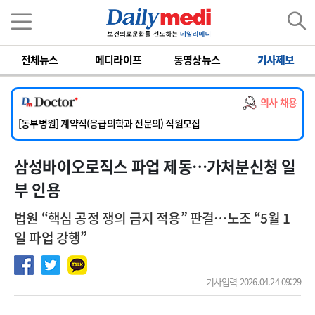
이름
비밀번호
전체뉴스
메디라이프
동영상뉴스
기사제보
[서울아산병원] 2026년 하반기 인턴 모집
[영남대학교의료원] 마취통증의학과 임기제 임상의사 채용
의사 채용
[충남대학교병원] 소아청소년과(소아응급전담) 계약직 의사 공개채용
[동부병원] 계약직(응급의학과 전문의) 직원모집
[이대목동병원] 하반기 전공의(레지던트1년차) 모집
삼성바이오로직스 파업 제동…가처분신청 일
[서울아산병원] 2026년 하반기 인턴 모집
[영남대학교의료원] 마취통증의학과 임기제 임상의사 채용
부 인용
법원 “핵심 공정 쟁의 금지 적용” 판결…노조 “5월 1
일 파업 강행”
기사입력 2026.04.24 09:29