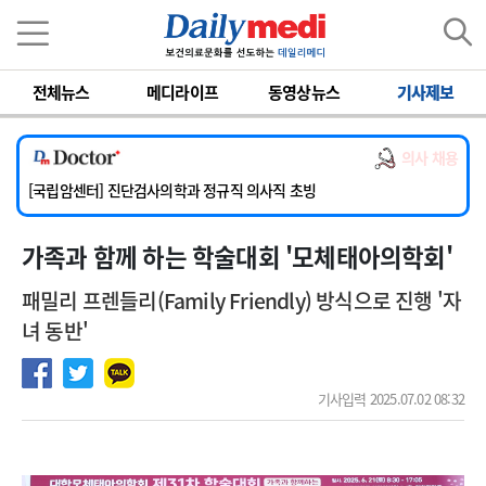
이름
비밀번호
전체뉴스
메디라이프
동영상뉴스
기사제보
[서울아산병원] 2026년 하반기 인턴 모집
[명지병원] 하반기 전공의(인턴) 모집
의사 채용
[동국대학교 경주병원] 내과(소화기, 심장, 내분비), 소아청소년과, 외과, 심장혈관흉부외과, 이비인후과, 병리과 교원 초빙
[국립암센터] 진단검사의학과 정규직 의사직 초빙
[인제대학교해운대백병원] 치과 진료교수 모집 공고
가족과 함께 하는 학술대회 '모체태아의학회'
[서울아산병원] 2026년 하반기 인턴 모집
[명지병원] 하반기 전공의(인턴) 모집
패밀리 프렌들리(Family Friendly) 방식으로 진행 '자
녀 동반'
기사입력 2025.07.02 08:32