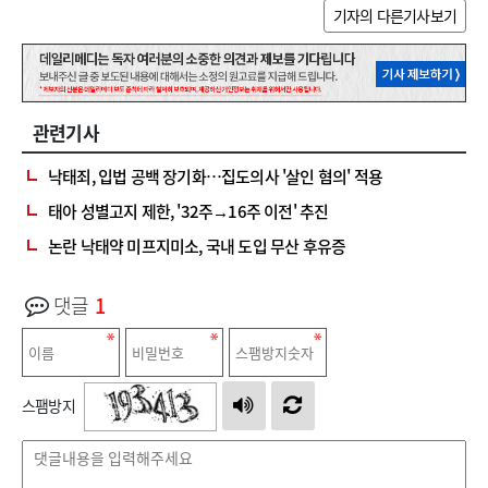
기자의 다른기사보기
관련기사
낙태죄, 입법 공백 장기화…집도의사 '살인 혐의' 적용
태아 성별고지 제한, '32주→16주 이전' 추진
논란 낙태약 미프지미소, 국내 도입 무산 후유증
댓글
1
스팸방지