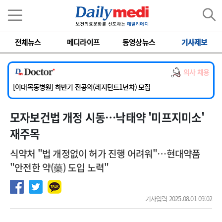
이름
비밀번호
[서울아산병원] 2026년 하반기 인턴 모집
전체뉴스
메디라이프
동영상뉴스
기사제보
[영남대학교의료원] 마취통증의학과 임기제 임상의사 채용
[충남대학교병원] 소아청소년과(소아응급전담) 계약직 의사 공개채용
의사 채용
[동부병원] 계약직(응급의학과 전문의) 직원모집
[이대목동병원] 하반기 전공의(레지던트1년차) 모집
[서울아산병원] 2026년 하반기 인턴 모집
모자보건법 개정 시동…낙태약 '미프지미소'
[영남대학교의료원] 마취통증의학과 임기제 임상의사 채용
재주목
식약처 "법 개정없이 허가 진행 어려워"…현대약품
"안전한 약(藥) 도입 노력"
기사입력 2025.08.01 09:02