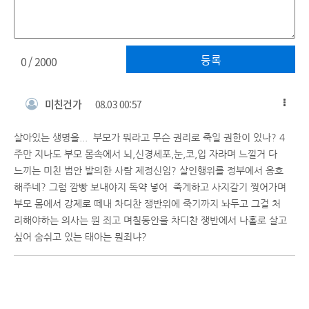
등록
0
/ 2000
미친건가
08.03 00:57
살아있는 생명을... 부모가 뭐라고 무슨 권리로 죽일 권한이 있나? 4
주만 지나도 부모 몸속에서 뇌,신경세포,눈,코,입 자라며 느낄거 다
느끼는 미친 법안 발의한 사람 제정신임? 살인행위를 정부에서 옹호
해주네? 그럼 깜빵 보내야지 독약 넣어 죽게하고 사지갈기 찢어가며
부모 몸에서 강제로 떼내 차디찬 쟁반위에 죽기까지 놔두고 그걸 처
리해야하는 의사는 뭔 죄고 며칠동안을 차디찬 쟁반에서 나홀로 살고
싶어 숨쉬고 있는 태아는 뭔죄냐?