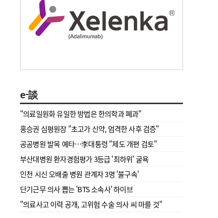
e-談
"의료일원화 유일한 방법은 한의학과 폐과"
홍승권 심평원장 " 초고가 신약, 엄격한 사후 검증"
공공병원 발목 예타…李대통령 "제도 개편 검토"
부산대병원 환자경험평가 3등급 '최하위' 굴욕
인천 시신 오배출 병원 관계자 3명 '불구속'
단기근무 의사 뽑는 'BTS 소속사' 하이브
"의료사고 이력 공개, 고위험 수술 의사 씨 마를 것"