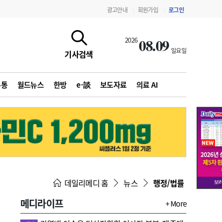
광고안내
회원가입
로그인
|
|
08.09
2026
일요일
기사검색
유통
월드뉴스
한방
e-談
보도자료
의료 AI
지침·기준·평가
약제급여 심사 결과
데일리메디 홈
뉴스
행정/법률
메디라이프
+ More