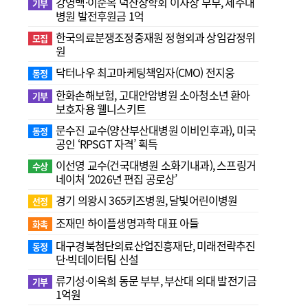
강영백·이순옥 덕산장학회 이사장 부부, 제주대
기부
병원 발전후원금 1억
한국의료분쟁조정중재원 정형외과 상임감정위
모집
원
닥터나우 최고마케팅책임자(CMO) 전지웅
동정
한화손해보험, 고대안암병원 소아청소년 환아
기부
보호자용 웰니스키트
문수진 교수( 양산부산대병원 이비인후과), 미국
동정
공인 ‘RPSGT 자격’ 획득
이선영 교수(건국대병원 소화기내과), 스프링거
수상
네이처 ‘2026년 편집 공로상’
경기 의왕시 365키즈병원, 달빛어린이병원
선정
조재민 하이플생명과학 대표 아들
화촉
대구경북첨단의료산업진흥재단, 미래전략추진
동정
단·빅데이터팀 신설
류기성·이옥희 동문 부부, 부산대 의대 발전기금
기부
1억원