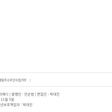
메일주소무단수집거부
|
일리메디 | 발행인 : 안순범 | 편집인 : 박대진
 11월 5일
 |청소년보호책임자 : 박대진