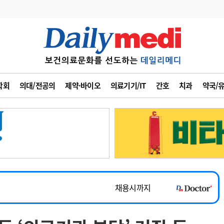
변경
사고
수첩
학회
의대/전공의
제약·바이오
의료기기/IT
간호
치과
약국/
계
6
관리급여 실시
7
지필공 지원책
~2026-08-31
8
수련환경 개선
채용시까지
9
의과대학 입시
 공개채용
채용시까지
10
약가인하
유권해석
정책/통계
공시
채용시까지
~2026-08-15