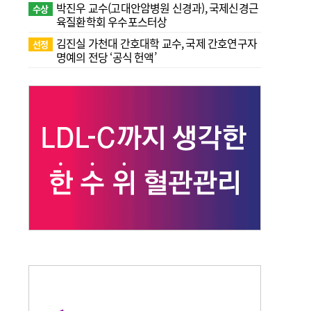
박진우 교수(고대안암병원 신경과), 국제신경근
수상
육질환학회 우수포스터상
김진실 가천대 간호대학 교수, 국제 간호연구자
선정
명예의 전당 ‘공식 헌액’