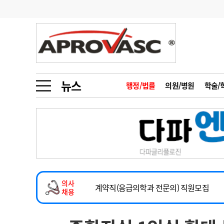
기부
모집
메디인포
인사
부음
오피니언
칼럼
건강정보
금주의 검색어
인물
초대석
피플
뉴스
행정/법률
의원/병원
학술/
1
의사인력 수급 추
동영상뉴스
2
성분명 처방
2026년 하반기 인턴 모집
포토뉴스
포토뉴스
3
AI의료
마취통증의학과 임기제 임상의사 채용
4
전공의 모집 결과
메디 Hospital
지역병원
중소병원
소아청소년과(소아응급전담) 계약직 의사
5
의사국시 합격률
의사
인포메이션
행정처분
판례
계약직(응급의학과 전문의) 직원모집
채용
하반기 전공의(레지던트1년차) 모집
학회·연수강좌
학회/연수강좌
행사