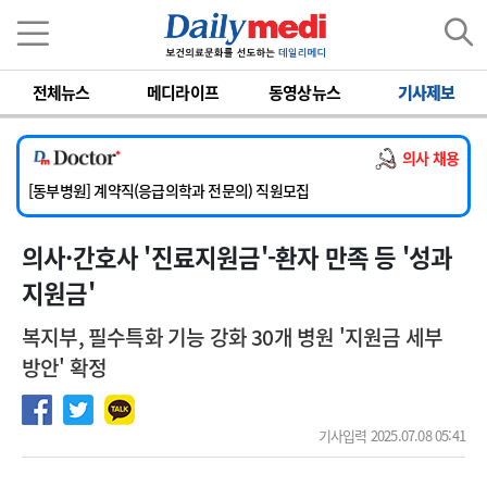
이름
비밀번호
전체뉴스
메디라이프
동영상뉴스
기사제보
[서울아산병원] 2026년 하반기 인턴 모집
[영남대학교의료원] 마취통증의학과 임기제 임상의사 채용
의사 채용
[충남대학교병원] 소아청소년과(소아응급전담) 계약직 의사 공개채용
[동부병원] 계약직(응급의학과 전문의) 직원모집
[이대목동병원] 하반기 전공의(레지던트1년차) 모집
의사·간호사 '진료지원금'-환자 만족 등 '성과
[서울아산병원] 2026년 하반기 인턴 모집
[영남대학교의료원] 마취통증의학과 임기제 임상의사 채용
지원금'
복지부, 필수특화 기능 강화 30개 병원 '지원금 세부
방안' 확정
기사입력 2025.07.08 05:41