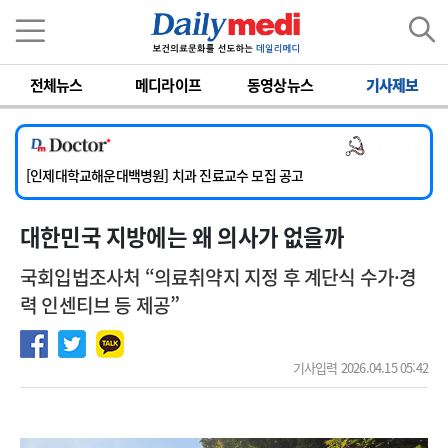
이름
비밀번호
[서울아산병원] 2026년 하반기 인턴 모집
전체뉴스
메디라이프
동영상뉴스
기사제보
[명지병원] 하반기 전공의(인턴) 모집
[동국대학교 경주병원] 내과(소화기, 심장, 내분비), 소아청소년과, 외과, 심장혈관흉부외과, 이비인후과, 병리과 교원 초빙
의사 채용
[국립암센터] 진단검사의학과 정규직 의사직 초빙
[인제대학교해운대백병원] 치과 진료교수 모집 공고
[서울아산병원] 2026년 하반기 인턴 모집
대한민국 지방에는 왜 의사가 없을까
[명지병원] 하반기 전공의(인턴) 모집
국회입법조사처 “의료취약지 지정 후 계단식 수가·경
력 인센티브 등 제공”
기사입력 2026.04.15 05:42