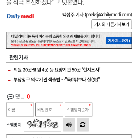
을 적극 추진하겠다”고 덧붙였다.
백성주 기자 (
paeksj@dailymedi.com
)
기자의 다른기사보기
관련기사
의원 20곳·병원 4곳 등 요양기관 50곳 '현지조사'
부당청구 의료기관 색출법…"득(得)보다 실(失)"
댓글
0
스팸방지