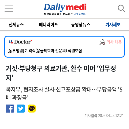
이름
비밀번호
전체뉴스
메디라이프
동영상뉴스
기사제보
[서울아산병원] 2026년 하반기 인턴 모집
[영남대학교의료원] 마취통증의학과 임기제 임상의사 채용
의사 채용
[충남대학교병원] 소아청소년과(소아응급전담) 계약직 의사 공개채용
[동부병원] 계약직(응급의학과 전문의) 직원모집
[이대목동병원] 하반기 전공의(레지던트1년차) 모집
거짓·부당청구 의료기관, 환수 이어 ‘업무정
[서울아산병원] 2026년 하반기 인턴 모집
[영남대학교의료원] 마취통증의학과 임기제 임상의사 채용
지’
복지부, 현지조사 실시·신고포상금 확대…부당금액 ‘5
배 과징금’
기사입력 2026.04.23 12:24