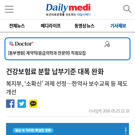
이름
비밀번호
전체뉴스
메디라이프
동영상뉴스
기사제보
[서울아산병원] 2026년 하반기 인턴 모집
[영남대학교의료원] 마취통증의학과 임기제 임상의사 채용
의사 채용
[충남대학교병원] 소아청소년과(소아응급전담) 계약직 의사 공개채용
[동부병원] 계약직(응급의학과 전문의) 직원모집
[이대목동병원] 하반기 전공의(레지던트1년차) 모집
건강보험료 분할 납부기준 대폭 완화
[서울아산병원] 2026년 하반기 인턴 모집
[영남대학교의료원] 마취통증의학과 임기제 임상의사 채용
복지부, ‘소확신’ 과제 선정…한약사 보수교육 등 제도
개선
기사입력 2026.05.25 12:18