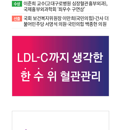
이준희 교수(고대구로병원 심장혈관흉부외과),
수상
국제흉부외과학회 ‘최우수 구연상’
국회 보건복지위원장 이만희(국민의힘)-간사 더
선출
불어민주당 서영석 의원·국민의힘 백종헌 의원