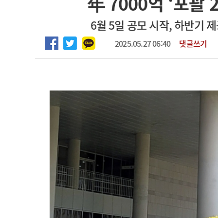
年 7000억 ‘포괄
2026년 하반기 인턴 모집
고객센터
회사소개
법적고지
6월 5일 공모 시작, 하반기
마취통증의학과 임기제 임상의사 채용
2025.05.27 06:40
댓글쓰기