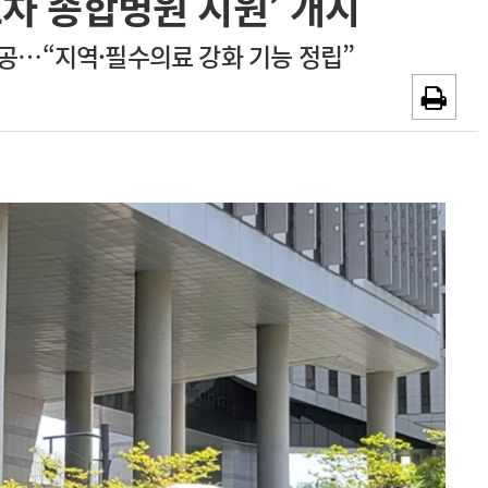
 2차 종합병원 지원’ 개시
~2026-08-31
광고안내
 제공…“지역·필수의료 강화 기능 정립”
채용시까지