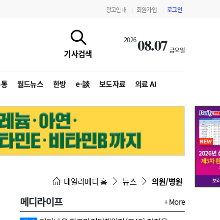
광고안내
회원가입
로그인
|
|
08.07
2026
금요일
기사검색
유통
월드뉴스
한방
e-談
보도자료
의료 AI
지침·기준·평가
약제급여 심사 결과
데일리메디 홈
뉴스
의원/병원
메디라이프
+ More