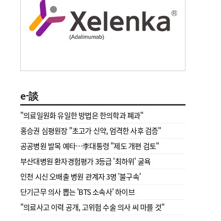
e-談
"의료일원화 유일한 방법은 한의학과 폐과"
홍승권 심평원장 " 초고가 신약, 엄격한 사후 검증"
공공병원 발목 예타…李대통령 "제도 개편 검토"
부산대병원 환자경험평가 3등급 '최하위' 굴욕
인천 시신 오배출 병원 관계자 3명 '불구속'
단기근무 의사 뽑는 'BTS 소속사' 하이브
"의료사고 이력 공개, 고위험 수술 의사 씨 마를 것"