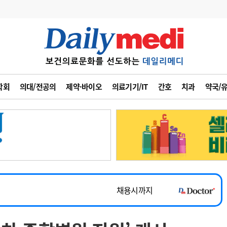
변경
사고
수첩
학회
의대/전공의
제약·바이오
의료기기/IT
간호
치과
약국/
계
6
관리급여 실시
7
지필공 지원책
~2026-08-31
8
수련환경 개선
채용시까지
9
의과대학 입시
 공개채용
채용시까지
10
약가인하
유권해석
정책/통계
공시
채용시까지
~2026-08-15