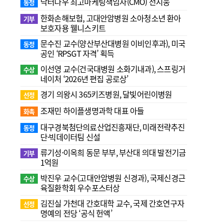
닥터나우 최고마케팅책임자(CMO) 전지웅
동정
한화손해보험, 고대안암병원 소아청소년 환아
기부
보호자용 웰니스키트
문수진 교수( 양산부산대병원 이비인후과), 미국
동정
공인 ‘RPSGT 자격’ 획득
이선영 교수(건국대병원 소화기내과), 스프링거
수상
네이처 ‘2026년 편집 공로상’
경기 의왕시 365키즈병원, 달빛어린이병원
선정
조재민 하이플생명과학 대표 아들
화촉
대구경북첨단의료산업진흥재단, 미래전략추진
동정
단·빅데이터팀 신설
류기성·이옥희 동문 부부, 부산대 의대 발전기금
기부
1억원
박진우 교수(고대안암병원 신경과), 국제신경근
수상
육질환학회 우수포스터상
김진실 가천대 간호대학 교수, 국제 간호연구자
선정
명예의 전당 ‘공식 헌액’