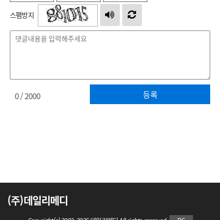
스팸방지
등록
0
/ 2000
(주)데일리메디