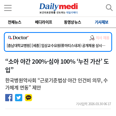
이름
비밀번호
전체뉴스
메디라이프
동영상뉴스
기사제보
[단국대학교병원] 임상전담교원 및 전임의 초빙
[해운대부민병원] [해운대] 2026년 하반기 인턴 모집
의사 채용
[서울아산병원] 건강증진센터 소화기파트 건진교수 초빙
[충남대학교병원] [세종] 임상교수요원(류마티스내과) 공개채용 상시모집
[이대서울병원] 정형외과 일반의 초빙
“소아 야간 200%·심야 100% ‘누진 가산’ 도
[단국대학교병원] 임상전담교원 및 전임의 초빙
[해운대부민병원] [해운대] 2026년 하반기 인턴 모집
입”
한국병원약사회 “근로기준법상 야간 인건비 의무, 수
가체계 연동” 제안
기사입력 2026.03.30 06:17