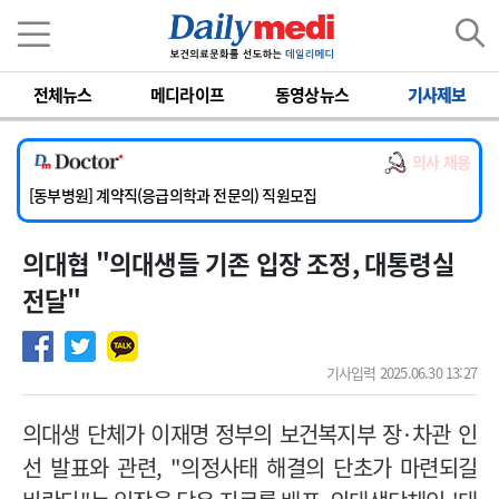
이름
비밀번호
전체뉴스
메디라이프
동영상뉴스
기사제보
[서울아산병원] 2026년 하반기 인턴 모집
[영남대학교의료원] 마취통증의학과 임기제 임상의사 채용
의사 채용
[충남대학교병원] 소아청소년과(소아응급전담) 계약직 의사 공개채용
[동부병원] 계약직(응급의학과 전문의) 직원모집
[이대목동병원] 하반기 전공의(레지던트1년차) 모집
의대협 "의대생들 기존 입장 조정, 대통령실
[서울아산병원] 2026년 하반기 인턴 모집
[영남대학교의료원] 마취통증의학과 임기제 임상의사 채용
전달"
기사입력 2025.06.30 13:27
의대생 단체가 이재명 정부의 보건복지부 장
·
차관 인
선 발표와 관련,
"의정
사태 해결의 단초가 마련되길