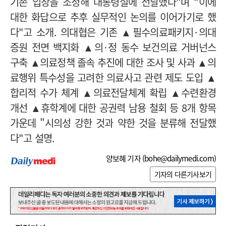
기존 입장을 조정해 대통령실에 전달했다
"
며
"
이에
대한 화답으로 추후 실무적인 논의를 이어가기로 했
다
"
고 소개. 의대협은 기존 ▲필수의료패키지
·
의대
증원 전면 백지화 ▲의
·
정 동수 보건의료 거버넌스
구축 ▲의료정책 졸속 추진에 대한 조사 및 사과 ▲의
료행위 특수성을 고려한 의료사고 관련 제도 도입 ▲
합리적 수가 체계 ▲의료전달체계 확립 ▲수련환경
개선 ▲휴학계에 대한 공권력 남용 철회 등
8
개 항목
가운데 "시의성 강한 것과 약한 것을 분류해 전달했
다
"
고 설명
.
양보혜 기자 (
bohe@dailymedi.com
)
기자의 다른기사보기