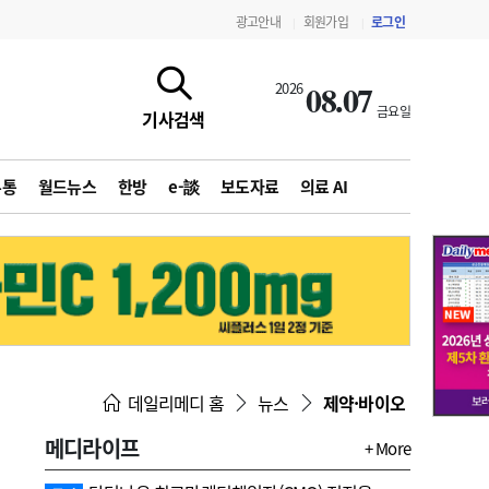
광고안내
회원가입
로그인
|
|
08.07
2026
금요일
기사검색
유통
월드뉴스
한방
e-談
보도자료
의료 AI
지침·기준·평가
약제급여 심사 결과
데일리메디 홈
뉴스
제약·바이오
메디라이프
+ More