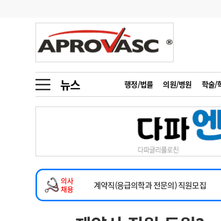
기부
모집
메디인포
인사
부음
오피니언
칼럼
건강정보
금주의 검색어
인물
초대석
피플
뉴스
행정/법률
의원/병원
학술/
1
의사인력 수급 추
동영상뉴스
2
성분명 처방
2026년 하반기 인턴 모집
포토뉴스
포토뉴스
3
AI의료
마취통증의학과 임기제 임상의사 채용
4
전공의 모집 결과
메디 Hospital
지역병원
중소병원
소아청소년과(소아응급전담) 계약직 의사
5
의사국시 합격률
의사
인포메이션
행정처분
판례
계약직(응급의학과 전문의) 직원모집
채용
하반기 전공의(레지던트1년차) 모집
학회·연수강좌
학회/연수강좌
행사