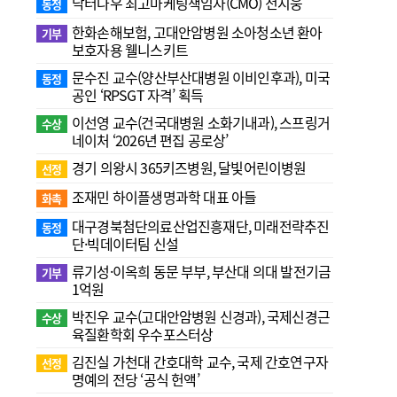
닥터나우 최고마케팅책임자(CMO) 전지웅
동정
한화손해보험, 고대안암병원 소아청소년 환아
기부
보호자용 웰니스키트
문수진 교수( 양산부산대병원 이비인후과), 미국
동정
공인 ‘RPSGT 자격’ 획득
이선영 교수(건국대병원 소화기내과), 스프링거
수상
네이처 ‘2026년 편집 공로상’
경기 의왕시 365키즈병원, 달빛어린이병원
선정
조재민 하이플생명과학 대표 아들
화촉
대구경북첨단의료산업진흥재단, 미래전략추진
동정
단·빅데이터팀 신설
류기성·이옥희 동문 부부, 부산대 의대 발전기금
기부
1억원
박진우 교수(고대안암병원 신경과), 국제신경근
수상
육질환학회 우수포스터상
김진실 가천대 간호대학 교수, 국제 간호연구자
선정
명예의 전당 ‘공식 헌액’