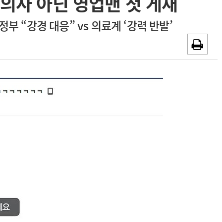
·의사 아닌 영업맨 첫 게재
~2026-08-31
광고안내
정부 “강경 대응” vs 의료계 ‘강력 반발’
채용시까지