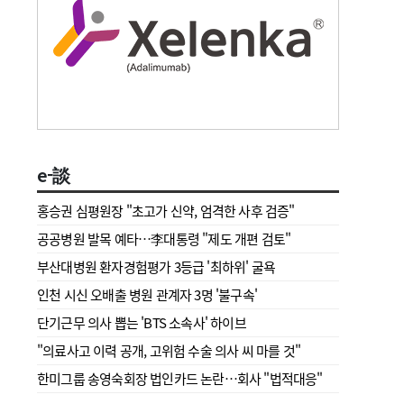
e-談
홍승권 심평원장 " 초고가 신약, 엄격한 사후 검증"
공공병원 발목 예타…李대통령 "제도 개편 검토"
부산대병원 환자경험평가 3등급 '최하위' 굴욕
인천 시신 오배출 병원 관계자 3명 '불구속'
단기근무 의사 뽑는 'BTS 소속사' 하이브
"의료사고 이력 공개, 고위험 수술 의사 씨 마를 것"
한미그룹 송영숙회장 법인카드 논란…회사 "법적대응"