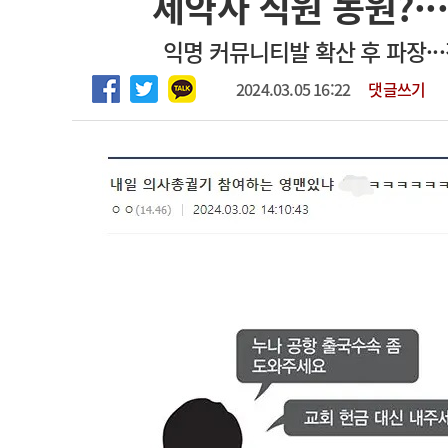
제약사 직원 동원?··
2026년 하반기 인턴 모집
고객센터
회사소개
법적고지
익명 커뮤니티발 확산 후 파장···
마취통증의학과 임기제 임상의사 채용
2024.03.05 16:22
댓글쓰기