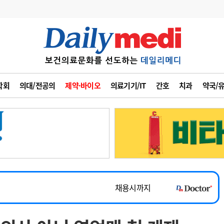
변경
사고
수첩
학회
의대/전공의
제약·바이오
의료기기/IT
간호
치과
약국/
계
6
관리급여 실시
7
지필공 지원책
~2026-08-31
8
수련환경 개선
채용시까지
9
의과대학 입시
 공개채용
채용시까지
10
약가인하
유권해석
정책/통계
공시
채용시까지
~2026-08-15