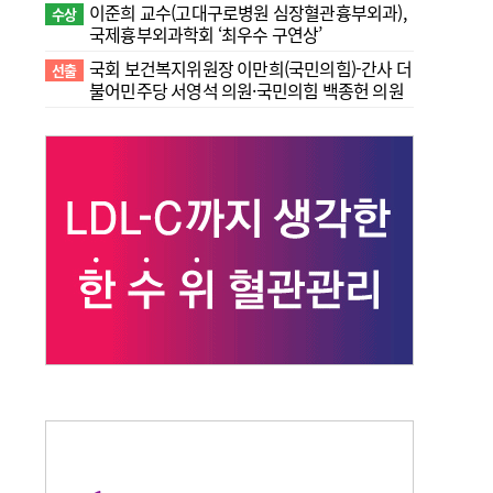
이준희 교수(고대구로병원 심장혈관흉부외과),
수상
국제흉부외과학회 ‘최우수 구연상’
국회 보건복지위원장 이만희(국민의힘)-간사 더
선출
불어민주당 서영석 의원·국민의힘 백종헌 의원