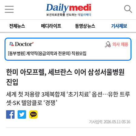
이름
비밀번호
전체뉴스
메디라이프
동영상뉴스
기사제보
[서울아산병원] 2026년 하반기 인턴 모집
[영남대학교의료원] 마취통증의학과 임기제 임상의사 채용
의사 채용
[충남대학교병원] 소아청소년과(소아응급전담) 계약직 의사 공개채용
[동부병원] 계약직(응급의학과 전문의) 직원모집
[이대목동병원] 하반기 전공의(레지던트1년차) 모집
한미 아모프렐, 세브란스 이어 삼성서울병원
[서울아산병원] 2026년 하반기 인턴 모집
[영남대학교의료원] 마취통증의학과 임기제 임상의사 채용
진입
세계 첫 저용량 3제복합제 ‘초기치료’ 옵션…유한 트루
셋·SK 텔암클로 ‘경쟁’
기사입력 2026.05.11 05:16