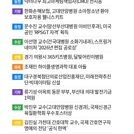
닥터나우 최고마케팅책임자(CMO) 전지웅
동정
한화손해보험, 고대안암병원 소아청소년 환아
기부
보호자용 웰니스키트
문수진 교수( 양산부산대병원 이비인후과), 미국
동정
공인 ‘RPSGT 자격’ 획득
이선영 교수(건국대병원 소화기내과), 스프링거
수상
네이처 ‘2026년 편집 공로상’
경기 의왕시 365키즈병원, 달빛어린이병원
선정
조재민 하이플생명과학 대표 아들
화촉
대구경북첨단의료산업진흥재단, 미래전략추진
동정
단·빅데이터팀 신설
류기성·이옥희 동문 부부, 부산대 의대 발전기금
기부
1억원
박진우 교수(고대안암병원 신경과), 국제신경근
수상
육질환학회 우수포스터상
김진실 가천대 간호대학 교수, 국제 간호연구자
선정
명예의 전당 ‘공식 헌액’