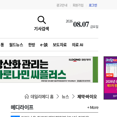
광고안내
회원가입
로그인
|
|
08.07
2026
금요일
기사검색
유통
월드뉴스
한방
e-談
보도자료
의료 AI
지침·기준·평가
약제급여 심사 결과
데일리메디 홈
뉴스
제약·바이오
메디라이프
+ More