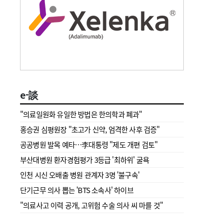
e-談
"의료일원화 유일한 방법은 한의학과 폐과"
홍승권 심평원장 " 초고가 신약, 엄격한 사후 검증"
공공병원 발목 예타…李대통령 "제도 개편 검토"
부산대병원 환자경험평가 3등급 '최하위' 굴욕
인천 시신 오배출 병원 관계자 3명 '불구속'
단기근무 의사 뽑는 'BTS 소속사' 하이브
"의료사고 이력 공개, 고위험 수술 의사 씨 마를 것"