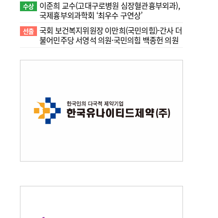
이준희 교수(고대구로병원 심장혈관흉부외과),
수상
국제흉부외과학회 ‘최우수 구연상’
국회 보건복지위원장 이만희(국민의힘)-간사 더
선출
불어민주당 서영석 의원·국민의힘 백종헌 의원