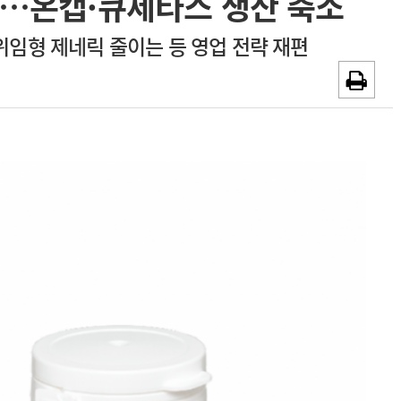
중…온캡·큐제타스 생산 축소
광고안내
…위임형 제네릭 줄이는 등 영업 전략 재편