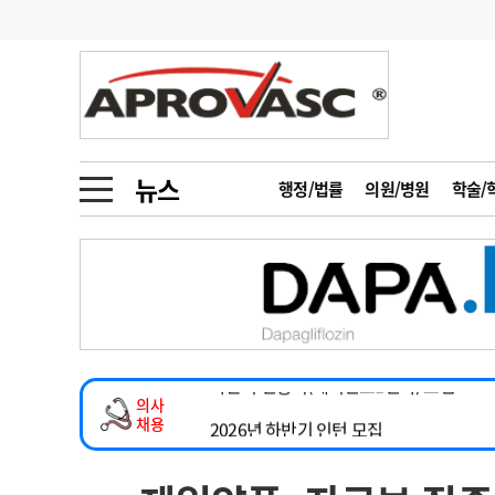
기부
모집
메디인포
인사
부음
오피니언
칼럼
건강정보
금주의 검색어
인물
초대석
피플
뉴스
행정/법률
의원/병원
학술/
2026년 하반기 인턴 모집
1
의사인력 수급 추
동영상뉴스
마취통증의학과 임기제 임상의사 채용
2
성분명 처방
소아청소년과(소아응급전담) 계약직 의사
포토뉴스
포토뉴스
3
AI의료
계약직(응급의학과 전문의) 직원모집
4
전공의 모집 결과
메디 Hospital
지역병원
중소병원
하반기 전공의(레지던트1년차) 모집
5
의사국시 합격률
의사
인포메이션
행정처분
판례
2026년 하반기 인턴 모집
채용
마취통증의학과 임기제 임상의사 채용
학회·연수강좌
학회/연수강좌
행사