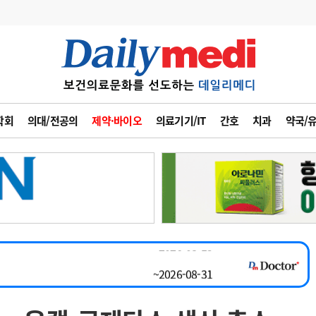
변경
사고
수첩
학회
의대/전공의
제약·바이오
의료기기/IT
간호
치과
약국/
~2026-08-31
계
6
관리급여 실시
채용시까지
7
지필공 지원책
 공개채용
채용시까지
8
수련환경 개선
채용시까지
9
의과대학 입시
~2026-08-15
10
약가인하
유권해석
정책/통계
공시
~2026-08-31
채용시까지