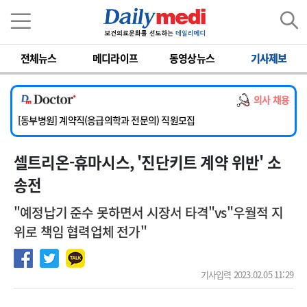
이름
비밀번호
전체뉴스
메디라이프
동영상뉴스
기사제보
[서울아산병원] 2026년 하반기 인턴 모집
[영남대학교의료원] 마취통증의학과 임기제 임상의사 채용
의사 채용
[충남대학교병원] 소아청소년과(소아응급전담) 계약직 의사 공개채용
[동부병원] 계약직(응급의학과 전문의) 직원모집
[이대목동병원] 하반기 전공의(레지던트1년차) 모집
셀트리온-휴마시스, '진단키트 계약 위반' 소
[서울아산병원] 2026년 하반기 인턴 모집
[영남대학교의료원] 마취통증의학과 임기제 임상의사 채용
송전
"예정납기 준수 못하면서 시장서 타격"vs"우월적 지
위로 책임 협력업체 전가"
기사입력 2023.02.05 11:29