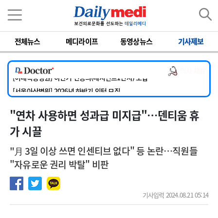
이름
비밀번호
[서울아산병원] 2026년 하반기 인턴 모집
[영남대학교의료원] 마취통증의학과 임기제 임상의사 채용
전체뉴스
메디라이프
동영상뉴스
기사제보
[충남대학교병원] 소아청소년과(소아응급전담) 계약직 의사 공개채용
[동부병원] 계약직(응급의학과 전문의) 직원모집
의사 채용
[이대목동병원] 하반기 전공의(레지던트1년차) 모집
[서울아산병원] 2026년 하반기 인턴 모집
[영남대학교의료원] 마취통증의학과 임기제 임상의사 채용
"연차 사용하면 성과급 미지급"…덴티움 휴
가 시끌
"月 3일 이상 쓰면 인센티브 없다" 등 논란…직원들
"자유로운 권리 박탈" 비판
기사입력 2024.08.21 05:14