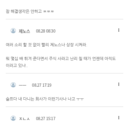
참 해결생각은 안하고 ㅉㅉㅉ
제노스
08.28 08:30
여러 소리 할 것 없이 빨리 제노스나 상장 시켜라.
뭐 몇십 배 튀겨 준다면서 주식 사라고 난리 칠 때가 언젠데 아직도
이러고 있냐..
ㅡㅡ
08.27 17:19
슬프다 내 다니는 회사가 이런기사나 나고 ㅜㅜ
ㅈㄴㅅ
08.27 15:17