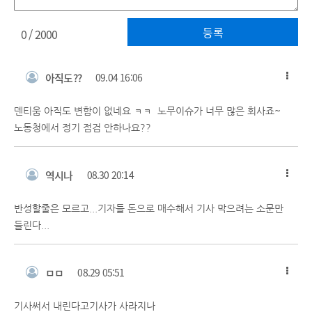
등록
0
/ 2000
아직도??
09.04 16:06
덴티움 아직도 변함이 없네요 ㅋㅋ 노무이슈가 너무 많은 회사죠~
노동청에서 정기 점검 안하나요??
역시나
08.30 20:14
반성할줄은 모르고...기자들 돈으로 매수해서 기사 막으려는 소문만
들린다...
ㅁㅁ
08.29 05:51
기사써서 내린다고기사가 사라지나