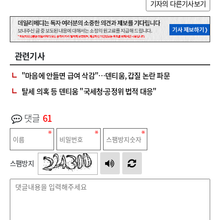
기자의 다른기사보기
관련기사
"마음에 안들면 급여 삭감"…덴티움, 갑질 논란 파문
탈세 의혹 등 덴티움 "국세청·공정위 법적 대응"
댓글
61
스팸방지