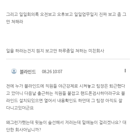
그리고 일일회의록 오전보고 오후보고 일일업무일지 진짜 보고 좀 그
만 쳐해라
일을 하라는건지 뭔지 보고만 하루종일 쳐하는 미친회사
블라인드
08.26 10:07
전에 누가 블라인드에 직원들 야근강제로 시켜놓고 팀장은 퇴근했다
고 깠더니 다음날 출근하는 직원들 붙잡고 핸드폰검사하더라구요 블
라인드 설치되있으면 열어서 내용확인도 하던데 그 팀장 아직도 잘
다니고있더군요
왜그런가했는데 윗놈이 솔선해서 저러는데 밑에놈이 걸리겠나요? 대
단한 회사아닙니까?