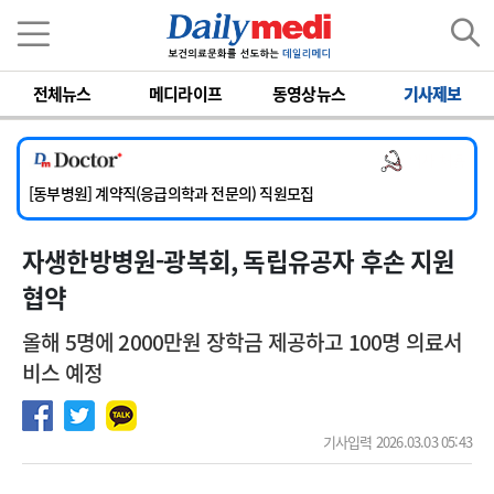
이름
비밀번호
전체뉴스
메디라이프
동영상뉴스
기사제보
[서울아산병원] 2026년 하반기 인턴 모집
[영남대학교의료원] 마취통증의학과 임기제 임상의사 채용
의사 채용
[충남대학교병원] 소아청소년과(소아응급전담) 계약직 의사 공개채용
[동부병원] 계약직(응급의학과 전문의) 직원모집
[이대목동병원] 하반기 전공의(레지던트1년차) 모집
자생한방병원-광복회, 독립유공자 후손 지원
[서울아산병원] 2026년 하반기 인턴 모집
[영남대학교의료원] 마취통증의학과 임기제 임상의사 채용
협약
올해 5명에 2000만원 장학금 제공하고 100명 의료서
비스 예정
기사입력 2026.03.03 05:43