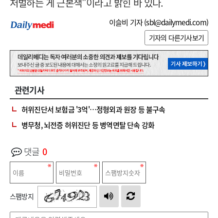
처벌하는 게 근본책"이라고 밝힌 바 있다.
이슬비 기자 (
sbl@dailymedi.com
)
기자의 다른기사보기
관련기사
허위진단서 보험금 '3억'…정형외과 원장 등 불구속
병무청, 뇌전증 허위진단 등 병역면탈 단속 강화
댓글
0
스팸방지