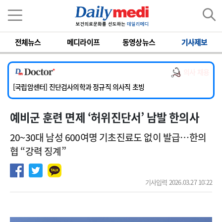
이름
비밀번호
전체뉴스
메디라이프
동영상뉴스
기사제보
[서울아산병원] 2026년 하반기 인턴 모집
[명지병원] 하반기 전공의(인턴) 모집
의사 채용
[동국대학교 경주병원] 내과(소화기, 심장, 내분비), 소아청소년과, 외과, 심장혈관흉부외과, 이비인후과, 병리과 교원 초빙
[국립암센터] 진단검사의학과 정규직 의사직 초빙
[인제대학교해운대백병원] 치과 진료교수 모집 공고
예비군 훈련 면제 ‘허위진단서’ 남발 한의사
[서울아산병원] 2026년 하반기 인턴 모집
[명지병원] 하반기 전공의(인턴) 모집
20~30대 남성 600여명 기초진료도 없이 발급…한의
협 “강력 징계”
기사입력 2026.03.27 10:22