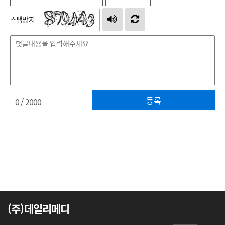
스팸방지
등록
0
/ 2000
(주)데일리메디