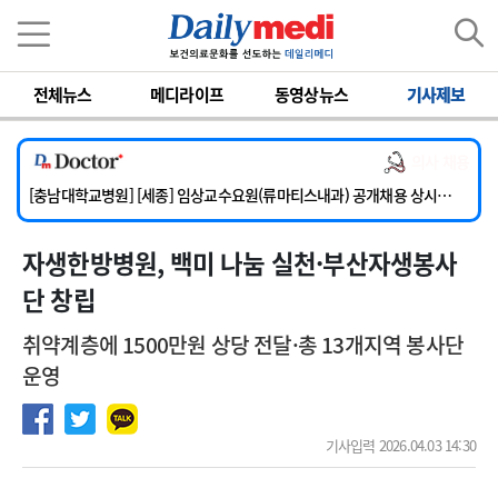
이름
비밀번호
전체뉴스
메디라이프
동영상뉴스
기사제보
[단국대학교병원] 임상전담교원 및 전임의 초빙
[해운대부민병원] [해운대] 2026년 하반기 인턴 모집
의사 채용
[서울아산병원] 건강증진센터 소화기파트 건진교수 초빙
[충남대학교병원] [세종] 임상교수요원(류마티스내과) 공개채용 상시모집
[이대서울병원] 정형외과 일반의 초빙
자생한방병원, 백미 나눔 실천·부산자생봉사
[단국대학교병원] 임상전담교원 및 전임의 초빙
[해운대부민병원] [해운대] 2026년 하반기 인턴 모집
단 창립
취약계층에 1500만원 상당 전달·총 13개지역 봉사단
운영
기사입력 2026.04.03 14:30