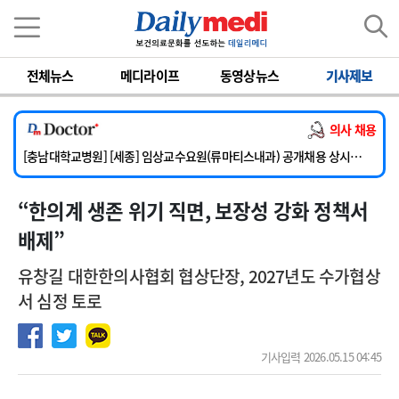
이름
비밀번호
전체뉴스
메디라이프
동영상뉴스
기사제보
[단국대학교병원] 임상전담교원 및 전임의 초빙
[해운대부민병원] [해운대] 2026년 하반기 인턴 모집
의사 채용
[서울아산병원] 건강증진센터 소화기파트 건진교수 초빙
[충남대학교병원] [세종] 임상교수요원(류마티스내과) 공개채용 상시모집
[이대서울병원] 정형외과 일반의 초빙
“ 한의계 생존 위기 직면, 보장성 강화 정책서
[단국대학교병원] 임상전담교원 및 전임의 초빙
[해운대부민병원] [해운대] 2026년 하반기 인턴 모집
배제”
유창길 대한한의사협회 협상단장, 2027년도 수가협상
서 심정 토로
기사입력 2026.05.15 04:45