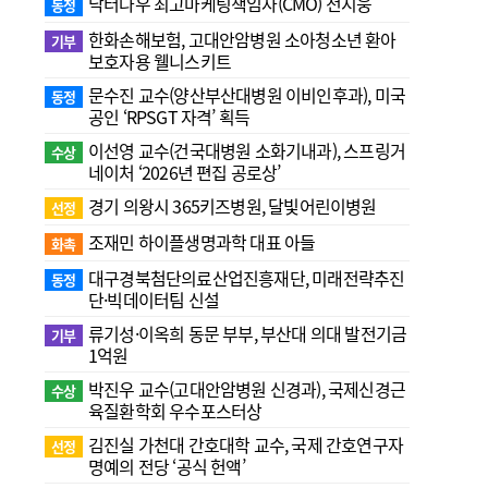
닥터나우 최고마케팅책임자(CMO) 전지웅
동정
한화손해보험, 고대안암병원 소아청소년 환아
기부
보호자용 웰니스키트
문수진 교수( 양산부산대병원 이비인후과), 미국
동정
공인 ‘RPSGT 자격’ 획득
이선영 교수(건국대병원 소화기내과), 스프링거
수상
네이처 ‘2026년 편집 공로상’
경기 의왕시 365키즈병원, 달빛어린이병원
선정
조재민 하이플생명과학 대표 아들
화촉
대구경북첨단의료산업진흥재단, 미래전략추진
동정
단·빅데이터팀 신설
류기성·이옥희 동문 부부, 부산대 의대 발전기금
기부
1억원
박진우 교수(고대안암병원 신경과), 국제신경근
수상
육질환학회 우수포스터상
김진실 가천대 간호대학 교수, 국제 간호연구자
선정
명예의 전당 ‘공식 헌액’