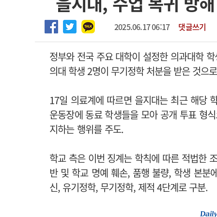
을지대, 수업 복귀 방해
2026년 하반기 인턴 모집
고객센터
회사소개
법적고지
마취통증의학과 임기제 임상의사 채용
2025.06.17 06:17
댓글쓰기
정부와 전국 주요 대학이 설정한 의과대학 학
의대 학생 2명이 무기정학 처분을 받은 것으로
17일 의료계에 따르면 을지대는 최근 해당 학
운동장에 동료 학생들을 모아 공개 투표 형식
지하는 행위를 주도.
학교 측은 이번 징계는 학칙에 따른 적법한 조
반 및 학교 명예 훼손, 품행 불량, 학생 본
신, 유기정학, 무기정학, 제적 4단계로 구분.