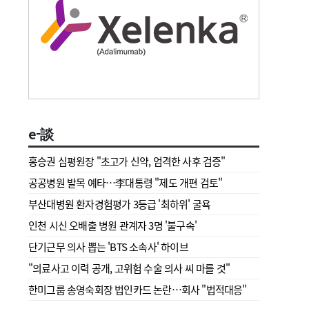
e-談
홍승권 심평원장 " 초고가 신약, 엄격한 사후 검증"
공공병원 발목 예타…李대통령 "제도 개편 검토"
부산대병원 환자경험평가 3등급 '최하위' 굴욕
인천 시신 오배출 병원 관계자 3명 '불구속'
단기근무 의사 뽑는 'BTS 소속사' 하이브
"의료사고 이력 공개, 고위험 수술 의사 씨 마를 것"
한미그룹 송영숙회장 법인카드 논란…회사 "법적대응"