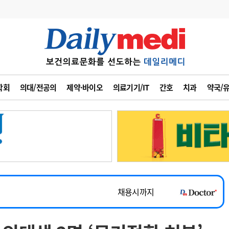
변경
사고
수첩
학회
의대/전공의
제약·바이오
의료기기/IT
간호
치과
약국/
계
6
관리급여 실시
7
지필공 지원책
~2026-08-31
8
수련환경 개선
채용시까지
9
의과대학 입시
 공개채용
채용시까지
10
약가인하
유권해석
정책/통계
공시
채용시까지
~2026-08-15