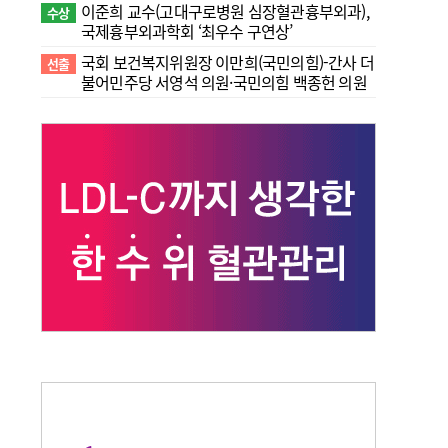
이준희 교수(고대구로병원 심장혈관흉부외과),
수상
국제흉부외과학회 ‘최우수 구연상’
국회 보건복지위원장 이만희(국민의힘)-간사 더
선출
불어민주당 서영석 의원·국민의힘 백종헌 의원