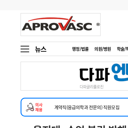
기부
모집
메디인포
인사
부음
오피니언
칼럼
건강정보
금주의 검색어
인물
초대석
피플
뉴스
행정/법률
의원/병원
학술/
1
의사인력 수급 추
동영상뉴스
2
성분명 처방
2026년 하반기 인턴 모집
포토뉴스
포토뉴스
3
AI의료
마취통증의학과 임기제 임상의사 채용
4
전공의 모집 결과
메디 Hospital
지역병원
중소병원
소아청소년과(소아응급전담) 계약직 의사
5
의사국시 합격률
의사
인포메이션
행정처분
판례
계약직(응급의학과 전문의) 직원모집
채용
하반기 전공의(레지던트1년차) 모집
학회·연수강좌
학회/연수강좌
행사