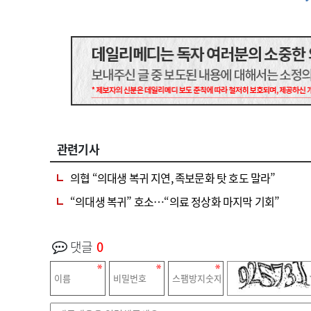
관련기사
의협 “의대생 복귀 지연, 족보문화 탓 호도 말라”
“의대생 복귀” 호소…“의료 정상화 마지막 기회”
댓글
0