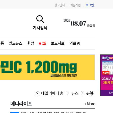
광고안내
회원가입
로그인
|
|
08.07
2026
금요일
기사검색
유통
월드뉴스
한방
e-談
보도자료
의료 AI
지침·기준·평가
약제급여 심사 결과
데일리메디 홈
뉴스
e-談
메디라이프
+ More