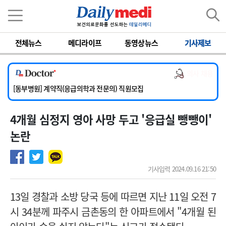
이름
비밀번호
전체뉴스
메디라이프
동영상뉴스
기사제보
[서울아산병원] 2026년 하반기 인턴 모집
[영남대학교의료원] 마취통증의학과 임기제 임상의사 채용
의사 채용
[충남대학교병원] 소아청소년과(소아응급전담) 계약직 의사 공개채용
[동부병원] 계약직(응급의학과 전문의) 직원모집
[이대목동병원] 하반기 전공의(레지던트1년차) 모집
4개월 심정지 영아 사망 두고 '응급실 뺑뺑이'
[서울아산병원] 2026년 하반기 인턴 모집
[영남대학교의료원] 마취통증의학과 임기제 임상의사 채용
논란
기사입력 2024.09.16 21:50
13일 경찰과 소방 당국 등에 따르면 지난 11일 오전 7
시 34분께 파주시 금촌동의 한 아파트에서 "4개월 된