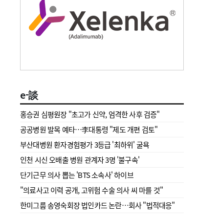
e-談
홍승권 심평원장 " 초고가 신약, 엄격한 사후 검증"
공공병원 발목 예타…李대통령 "제도 개편 검토"
부산대병원 환자경험평가 3등급 '최하위' 굴욕
인천 시신 오배출 병원 관계자 3명 '불구속'
단기근무 의사 뽑는 'BTS 소속사' 하이브
"의료사고 이력 공개, 고위험 수술 의사 씨 마를 것"
한미그룹 송영숙회장 법인카드 논란…회사 "법적대응"