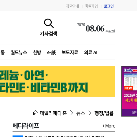
광고안내
회원가입
로그인
|
|
08.06
2026
목요일
기사검색
유통
월드뉴스
한방
e-談
보도자료
의료 AI
지침·기준·평가
약제급여 심사 결과
데일리메디 홈
뉴스
행정/법률
메디라이프
+ More