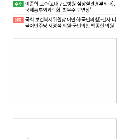
이준희 교수(고대구로병원 심장혈관흉부외과),
수상
국제흉부외과학회 ‘최우수 구연상’
국회 보건복지위원장 이만희(국민의힘)-간사 더
선출
불어민주당 서영석 의원·국민의힘 백종헌 의원