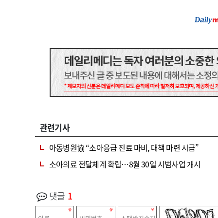
관련기사
아동병원協 “소아응급 진료 마비, 대책 마련 시급”
소아의료 전달체계 확립…8월 30일 시범사업 개시
댓글
1