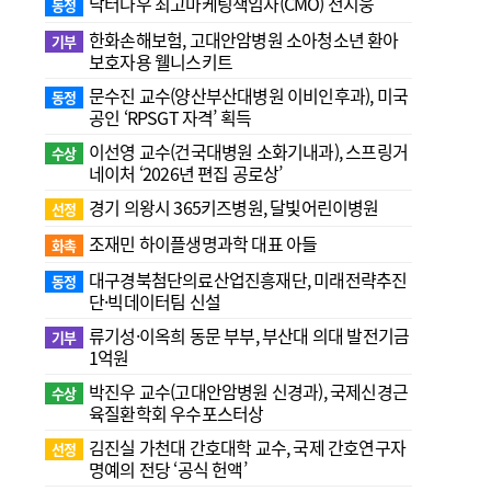
닥터나우 최고마케팅책임자(CMO) 전지웅
동정
한화손해보험, 고대안암병원 소아청소년 환아
기부
보호자용 웰니스키트
문수진 교수( 양산부산대병원 이비인후과), 미국
동정
공인 ‘RPSGT 자격’ 획득
이선영 교수(건국대병원 소화기내과), 스프링거
수상
네이처 ‘2026년 편집 공로상’
경기 의왕시 365키즈병원, 달빛어린이병원
선정
조재민 하이플생명과학 대표 아들
화촉
대구경북첨단의료산업진흥재단, 미래전략추진
동정
단·빅데이터팀 신설
류기성·이옥희 동문 부부, 부산대 의대 발전기금
기부
1억원
박진우 교수(고대안암병원 신경과), 국제신경근
수상
육질환학회 우수포스터상
김진실 가천대 간호대학 교수, 국제 간호연구자
선정
명예의 전당 ‘공식 헌액’