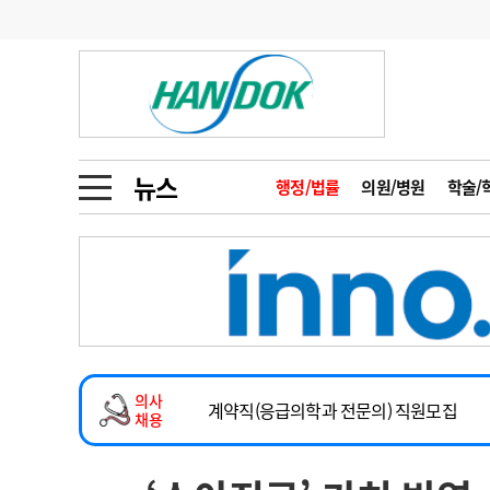
기부
모집
메디인포
인사
부음
오피니언
칼럼
건강정보
금주의 검색어
인물
초대석
피플
뉴스
행정/법률
의원/병원
학술/
1
의사인력 수급 추
동영상뉴스
2
성분명 처방
2026년 하반기 인턴 모집
포토뉴스
포토뉴스
3
AI의료
마취통증의학과 임기제 임상의사 채용
4
전공의 모집 결과
메디 Hospital
지역병원
중소병원
소아청소년과(소아응급전담) 계약직 의사
5
의사국시 합격률
의사
인포메이션
행정처분
판례
계약직(응급의학과 전문의) 직원모집
채용
하반기 전공의(레지던트1년차) 모집
학회·연수강좌
학회/연수강좌
행사