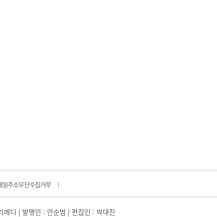
메일주소무단수집거부
|
일리메디 | 발행인 : 안순범 | 편집인 : 박대진