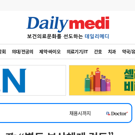
변경
사고
수첩
학회
의대/전공의
제약·바이오
의료기기/IT
간호
치과
약국/
계
6
관리급여 실시
7
지필공 지원책
~2026-08-31
8
수련환경 개선
채용시까지
9
의과대학 입시
 공개채용
채용시까지
10
약가인하
유권해석
정책/통계
공시
채용시까지
~2026-08-15