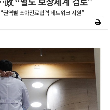
…政 “별도 보상체계 검토”
~2026-08-31
광고안내
 “권역별 소아진료협력 네트워크 지원”
채용시까지