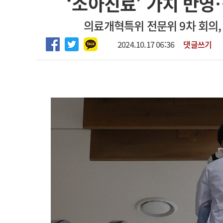
‘소아진료’ 가치 반영
2026년 하반기 인턴 모집
고객센터
회사소개
법적고지
의료개혁특위 전문위 9차 회의,
마취통증의학과 임기제 임상의사 채용
2024.10.17 06:36
댓글쓰기