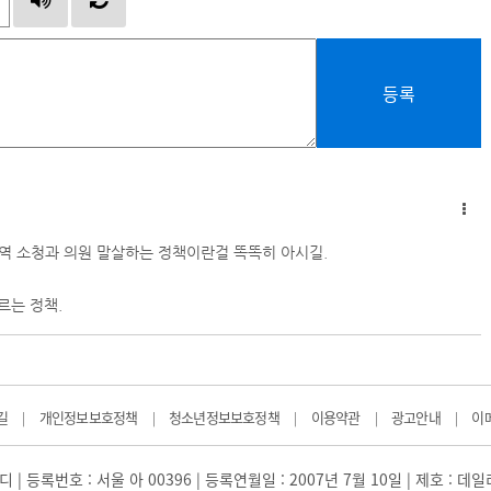
등록
역 소청과 의원 말살하는 정책이란걸 똑똑히 아시길.
르는 정책.
길
개인정보보호정책
청소년정보보호정책
이용약관
광고안내
이
|
|
|
|
|
 | 등록번호 : 서울 아 00396 | 등록연월일 : 2007년 7월 10일 | 제호 : 데