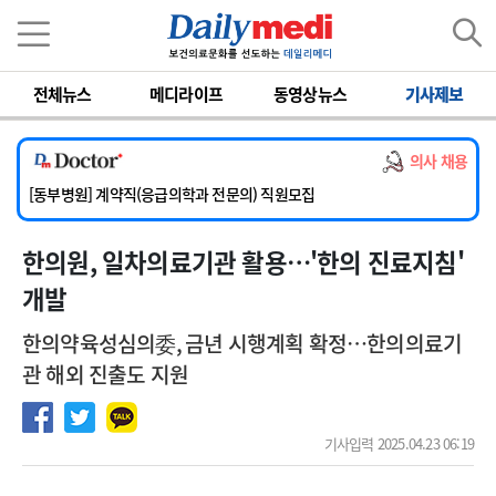
이름
비밀번호
전체뉴스
메디라이프
동영상뉴스
기사제보
[서울아산병원] 2026년 하반기 인턴 모집
[영남대학교의료원] 마취통증의학과 임기제 임상의사 채용
의사 채용
[충남대학교병원] 소아청소년과(소아응급전담) 계약직 의사 공개채용
[동부병원] 계약직(응급의학과 전문의) 직원모집
[이대목동병원] 하반기 전공의(레지던트1년차) 모집
한의원, 일차의료기관 활용…'한의 진료지침'
[서울아산병원] 2026년 하반기 인턴 모집
[영남대학교의료원] 마취통증의학과 임기제 임상의사 채용
개발
한의약육성심의委, 금년 시행계획 확정…한의의료기
관 해외 진출도 지원
기사입력 2025.04.23 06:19