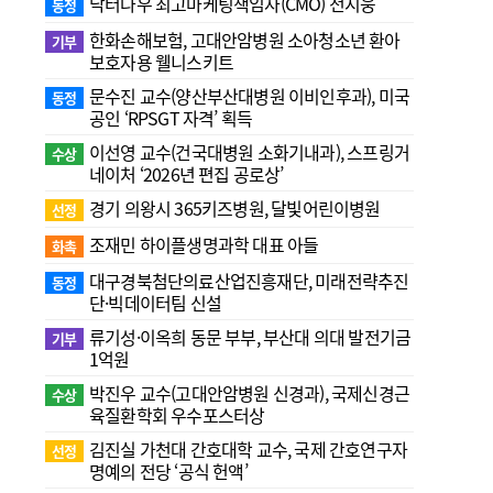
닥터나우 최고마케팅책임자(CMO) 전지웅
동정
한화손해보험, 고대안암병원 소아청소년 환아
기부
보호자용 웰니스키트
문수진 교수( 양산부산대병원 이비인후과), 미국
동정
공인 ‘RPSGT 자격’ 획득
이선영 교수(건국대병원 소화기내과), 스프링거
수상
네이처 ‘2026년 편집 공로상’
경기 의왕시 365키즈병원, 달빛어린이병원
선정
조재민 하이플생명과학 대표 아들
화촉
대구경북첨단의료산업진흥재단, 미래전략추진
동정
단·빅데이터팀 신설
류기성·이옥희 동문 부부, 부산대 의대 발전기금
기부
1억원
박진우 교수(고대안암병원 신경과), 국제신경근
수상
육질환학회 우수포스터상
김진실 가천대 간호대학 교수, 국제 간호연구자
선정
명예의 전당 ‘공식 헌액’