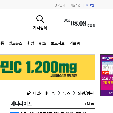
광고안내
회원가입
로그인
|
|
08.08
2026
토요일
기사검색
유통
월드뉴스
한방
e-談
보도자료
의료 AI
지침·기준·평가
약제급여 심사 결과
데일리메디 홈
뉴스
의원/병원
메디라이프
+ More