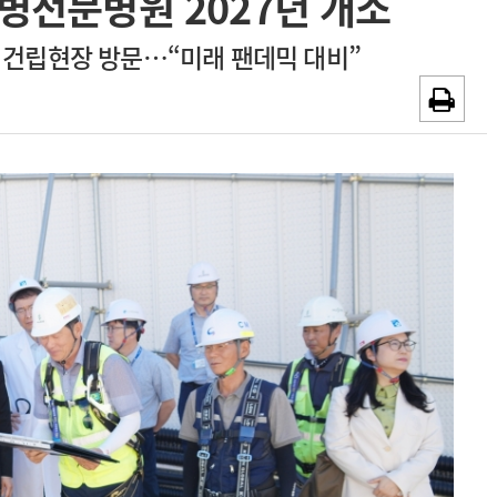
병전문병원 2027년 개소
~2026-08-31
광고안내
 건립현장 방문…“미래 팬데믹 대비”
채용시까지