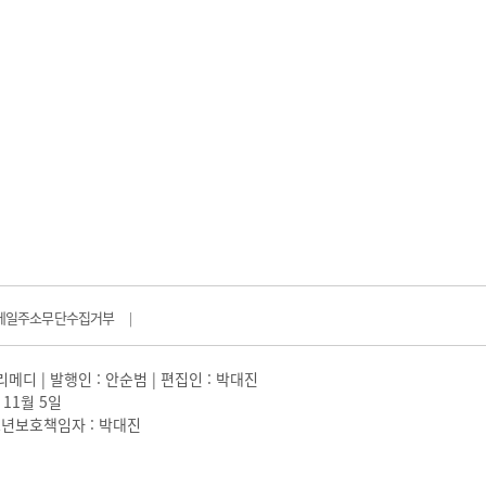
메일주소무단수집거부
|
일리메디 | 발행인 : 안순범 | 편집인 : 박대진
 11월 5일
 |청소년보호책임자 : 박대진