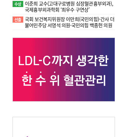
이준희 교수(고대구로병원 심장혈관흉부외과),
수상
국제흉부외과학회 ‘최우수 구연상’
국회 보건복지위원장 이만희(국민의힘)-간사 더
선출
불어민주당 서영석 의원·국민의힘 백종헌 의원