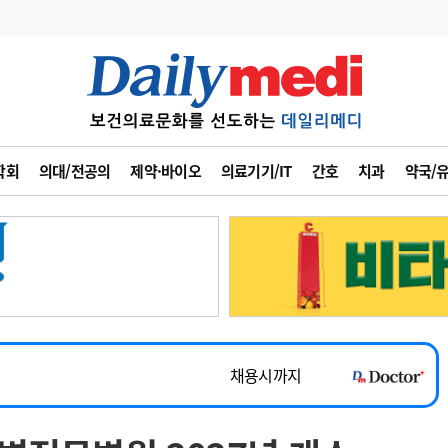
변경
사고
수첩
학회
의대/전공의
제약·바이오
의료기기/IT
간호
치과
약국/
계
6
관리급여 실시
7
지필공 지원책
~2026-08-31
8
수련환경 개선
채용시까지
9
의과대학 입시
 공개채용
채용시까지
10
약가인하
유권해석
정책/통계
공시
채용시까지
~2026-08-15