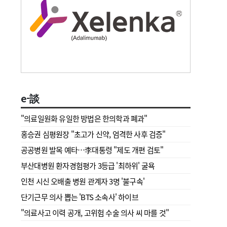
e-談
"의료일원화 유일한 방법은 한의학과 폐과"
홍승권 심평원장 " 초고가 신약, 엄격한 사후 검증"
공공병원 발목 예타…李대통령 "제도 개편 검토"
부산대병원 환자경험평가 3등급 '최하위' 굴욕
인천 시신 오배출 병원 관계자 3명 '불구속'
단기근무 의사 뽑는 'BTS 소속사' 하이브
"의료사고 이력 공개, 고위험 수술 의사 씨 마를 것"