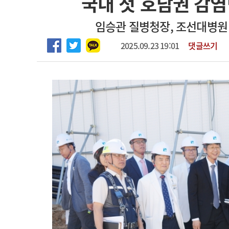
국내 첫 호남권 감염
2026년 하반기 인턴 모집
고객센터
회사소개
법적고지
임승관 질병청장, 조선대병원
마취통증의학과 임기제 임상의사 채용
2025.09.23 19:01
댓글쓰기