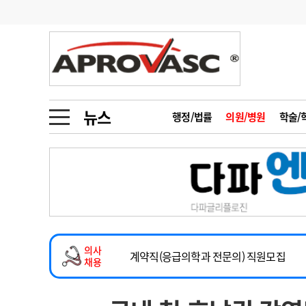
기부
모집
메디인포
인사
부음
오피니언
칼럼
건강정보
금주의 검색어
인물
초대석
피플
뉴스
행정/법률
의원/병원
학술/
1
의사인력 수급 추
동영상뉴스
2
성분명 처방
2026년 하반기 인턴 모집
포토뉴스
포토뉴스
3
AI의료
마취통증의학과 임기제 임상의사 채용
4
전공의 모집 결과
메디 Hospital
지역병원
중소병원
소아청소년과(소아응급전담) 계약직 의사
5
의사국시 합격률
의사
인포메이션
행정처분
판례
계약직(응급의학과 전문의) 직원모집
채용
하반기 전공의(레지던트1년차) 모집
학회·연수강좌
학회/연수강좌
행사