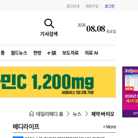
광고안내
회원가입
로그인
|
|
08.08
2026
토요일
기사검색
유통
월드뉴스
한방
e-談
보도자료
의료 AI
지침·기준·평가
약제급여 심사 결과
데일리메디 홈
뉴스
제약·바이오
메디라이프
+ More