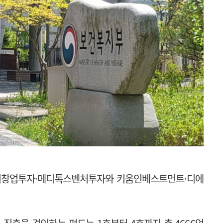
케이디창업투자·메디톡스벤처투자와 키움인베스트먼트·디에