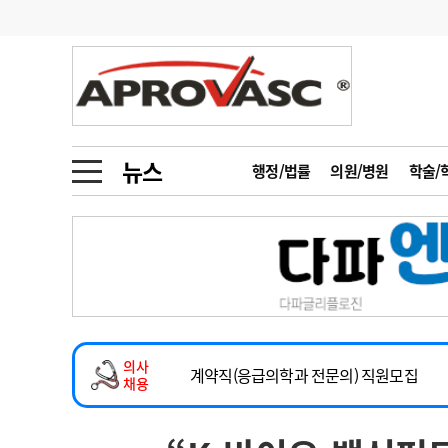
기부
모집
메디인포
인사
부음
오피니언
칼럼
건강정보
금주의 검색어
인물
초대석
피플
뉴스
행정/법률
의원/병원
학술/
1
의사인력 수급 추
동영상뉴스
2
성분명 처방
2026년 하반기 인턴 모집
포토뉴스
포토뉴스
3
AI의료
마취통증의학과 임기제 임상의사 채용
4
전공의 모집 결과
메디 Hospital
지역병원
중소병원
소아청소년과(소아응급전담) 계약직 의사
5
의사국시 합격률
의사
인포메이션
행정처분
판례
계약직(응급의학과 전문의) 직원모집
채용
하반기 전공의(레지던트1년차) 모집
학회·연수강좌
학회/연수강좌
행사