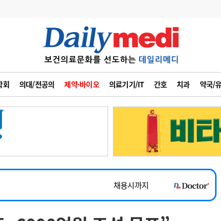
변경
사고
수첩
학회
의대/전공의
제약·바이오
의료기기/IT
간호
치과
약국/
계
6
관리급여 실시
7
지필공 지원책
~2026-08-31
8
수련환경 개선
채용시까지
9
의과대학 입시
 공개채용
채용시까지
10
약가인하
유권해석
정책/통계
공시
채용시까지
~2026-08-15