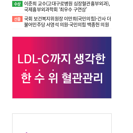
이준희 교수(고대구로병원 심장혈관흉부외과),
수상
국제흉부외과학회 ‘최우수 구연상’
국회 보건복지위원장 이만희(국민의힘)-간사 더
선출
불어민주당 서영석 의원·국민의힘 백종헌 의원