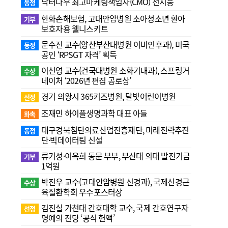
닥터나우 최고마케팅책임자(CMO) 전지웅
동정
한화손해보험, 고대안암병원 소아청소년 환아
기부
보호자용 웰니스키트
문수진 교수( 양산부산대병원 이비인후과), 미국
동정
공인 ‘RPSGT 자격’ 획득
이선영 교수(건국대병원 소화기내과), 스프링거
수상
네이처 ‘2026년 편집 공로상’
경기 의왕시 365키즈병원, 달빛어린이병원
선정
조재민 하이플생명과학 대표 아들
화촉
대구경북첨단의료산업진흥재단, 미래전략추진
동정
단·빅데이터팀 신설
류기성·이옥희 동문 부부, 부산대 의대 발전기금
기부
1억원
박진우 교수(고대안암병원 신경과), 국제신경근
수상
육질환학회 우수포스터상
김진실 가천대 간호대학 교수, 국제 간호연구자
선정
명예의 전당 ‘공식 헌액’