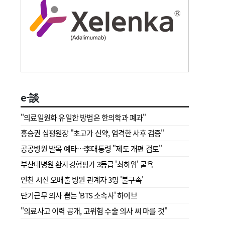
e-談
"의료일원화 유일한 방법은 한의학과 폐과"
홍승권 심평원장 " 초고가 신약, 엄격한 사후 검증"
공공병원 발목 예타…李대통령 "제도 개편 검토"
부산대병원 환자경험평가 3등급 '최하위' 굴욕
인천 시신 오배출 병원 관계자 3명 '불구속'
단기근무 의사 뽑는 'BTS 소속사' 하이브
"의료사고 이력 공개, 고위험 수술 의사 씨 마를 것"