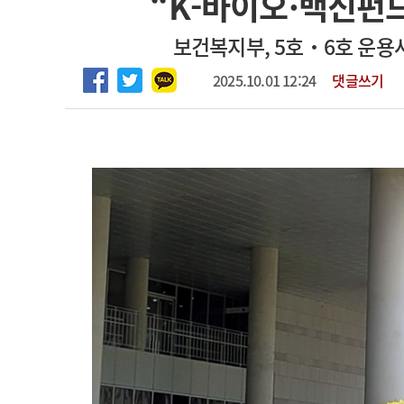
“K-바이오·백신펀드
2026년 하반기 인턴 모집
고객센터
회사소개
법적고지
보건복지부, 5호‧6호 운용사
마취통증의학과 임기제 임상의사 채용
2025.10.01 12:24
댓글쓰기