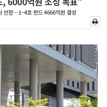
, 6000억원 조성 목표”
~2026-08-31
광고안내
 선정…1~4호 펀드 4666억원 결성
채용시까지