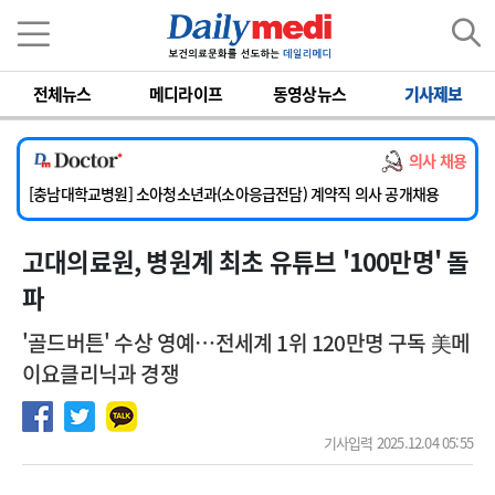
이름
비밀번호
전체뉴스
메디라이프
동영상뉴스
기사제보
[서울아산병원] 2026년 하반기 인턴 모집
의사 채용
[영남대학교의료원] 마취통증의학과 임기제 임상의사 채용
[충남대학교병원] 소아청소년과(소아응급전담) 계약직 의사 공개채용
[동부병원] 계약직(응급의학과 전문의) 직원모집
고대의료원, 병원계 최초 유튜브 '100만명' 돌
[이대목동병원] 하반기 전공의(레지던트1년차) 모집
[서울아산병원] 2026년 하반기 인턴 모집
파
[영남대학교의료원] 마취통증의학과 임기제 임상의사 채용
'골드버튼' 수상 영예…전세계 1위 120만명 구독 美메
이요클리닉과 경쟁
기사입력 2025.12.04 05:55