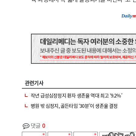
관련기사
작년 급성심장정지 환자 생존율 역대 최고 ‘9.2%’
병원 밖 심정지, 골든타임 ‘30분’이 생존율 결정
댓글
0