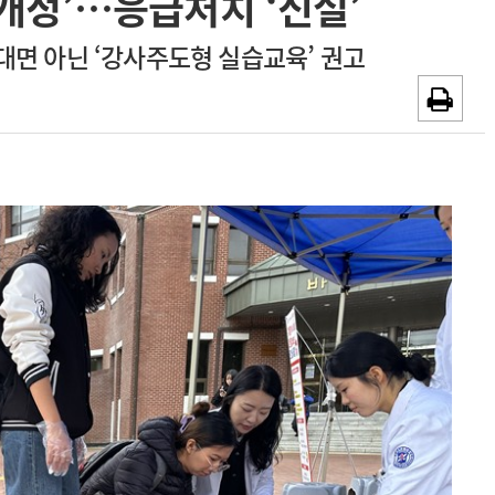
개정’…응급처치 ‘신설’
~2026-08-31
광고안내
면 아닌 ‘강사주도형 실습교육’ 권고
채용시까지