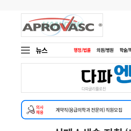
기부
모집
메디인포
인사
부음
오피니언
칼럼
건강정보
금주의 검색어
인물
초대석
피플
뉴스
행정/법률
의원/병원
학술/
1
의사인력 수급 추
동영상뉴스
2
성분명 처방
2026년 하반기 인턴 모집
포토뉴스
포토뉴스
3
AI의료
마취통증의학과 임기제 임상의사 채용
4
전공의 모집 결과
메디 Hospital
지역병원
중소병원
소아청소년과(소아응급전담) 계약직 의사
5
의사국시 합격률
의사
인포메이션
행정처분
판례
계약직(응급의학과 전문의) 직원모집
채용
하반기 전공의(레지던트1년차) 모집
학회·연수강좌
학회/연수강좌
행사