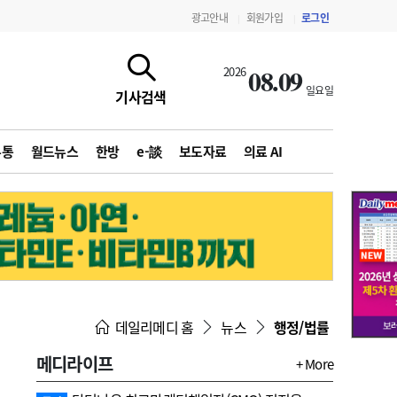
광고안내
회원가입
로그인
|
|
08.09
2026
일요일
기사검색
유통
월드뉴스
한방
e-談
보도자료
의료 AI
지침·기준·평가
약제급여 심사 결과
데일리메디 홈
뉴스
행정/법률
메디라이프
+ More