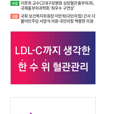
이준희 교수(고대구로병원 심장혈관흉부외과),
수상
국제흉부외과학회 ‘최우수 구연상’
국회 보건복지위원장 이만희(국민의힘)-간사 더
선출
불어민주당 서영석 의원·국민의힘 백종헌 의원