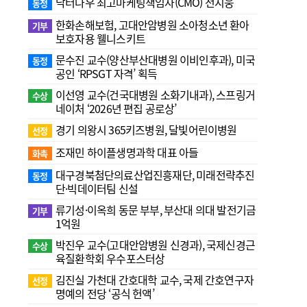
닥터나우 최고마케팅책임자(CMO) 전지웅
동정
한화손해보험, 고대안암병원 소아청소년 환아
기부
보호자용 웰니스키트
문수진 교수( 양산부산대병원 이비인후과), 미국
동정
공인 ‘RPSGT 자격’ 획득
이선영 교수(건국대병원 소화기내과), 스프링거
수상
네이처 ‘2026년 편집 공로상’
경기 의왕시 365키즈병원, 달빛어린이병원
선정
조재민 하이플생명과학 대표 아들
화촉
대구경북첨단의료산업진흥재단, 미래전략추진
동정
단·빅데이터팀 신설
류기성·이옥희 동문 부부, 부산대 의대 발전기금
기부
1억원
박진우 교수(고대안암병원 신경과), 국제신경근
수상
육질환학회 우수포스터상
김진실 가천대 간호대학 교수, 국제 간호연구자
선정
명예의 전당 ‘공식 헌액’