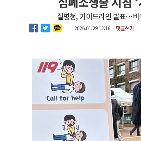
심폐소생술 지침 ‘
2026년 하반기 인턴 모집
고객센터
회사소개
법적고지
질병청, 가이드라인 발표…비대
마취통증의학과 임기제 임상의사 채용
2026.01.29 12:16
댓글쓰기