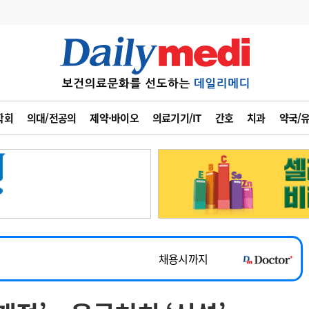
변경
사고
수첩
학회
의대/전공의
제약·바이오
의료기기/IT
간호
치과
약국/
계
6
관리급여 실시
7
지필공 지원책
~2026-08-31
8
수련환경 개선
채용시까지
9
의과대학 입시
 공개채용
채용시까지
10
약가인하
유권해석
정책/통계
공시
채용시까지
~2026-08-15