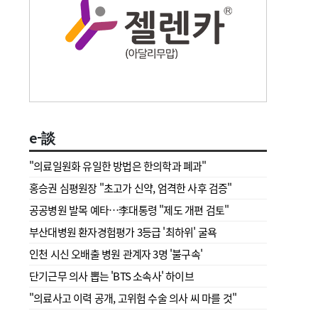
e-談
"의료일원화 유일한 방법은 한의학과 폐과"
홍승권 심평원장 " 초고가 신약, 엄격한 사후 검증"
공공병원 발목 예타…李대통령 "제도 개편 검토"
부산대병원 환자경험평가 3등급 '최하위' 굴욕
인천 시신 오배출 병원 관계자 3명 '불구속'
단기근무 의사 뽑는 'BTS 소속사' 하이브
"의료사고 이력 공개, 고위험 수술 의사 씨 마를 것"