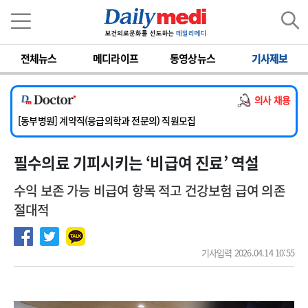
이름
비밀번호
전체뉴스
메디라이프
동영상뉴스
기사제보
[서울아산병원] 2026년 하반기 인턴 모집
[영남대학교의료원] 마취통증의학과 임기제 임상의사 채용
의사 채용
[충남대학교병원] 소아청소년과(소아응급전담) 계약직 의사 공개채용
[동부병원] 계약직(응급의학과 전문의) 직원모집
[이대목동병원] 하반기 전공의(레지던트1년차) 모집
필수의료 기피시키는 ‘비급여 진료’ 역설
[서울아산병원] 2026년 하반기 인턴 모집
[영남대학교의료원] 마취통증의학과 임기제 임상의사 채용
수익 보존 가능 비급여 항목 적고 건강보험 급여 의존
절대적
기사입력 2026.04.14 10:55