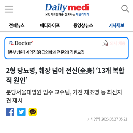
이름
비밀번호
전체뉴스
메디라이프
동영상뉴스
기사제보
[서울아산병원] 2026년 하반기 인턴 모집
[영남대학교의료원] 마취통증의학과 임기제 임상의사 채용
의사 채용
[충남대학교병원] 소아청소년과(소아응급전담) 계약직 의사 공개채용
[동부병원] 계약직(응급의학과 전문의) 직원모집
[이대목동병원] 하반기 전공의(레지던트1년차) 모집
2형 당뇨병, 췌장 넘어 전신(全身) ‘13개 복합
[서울아산병원] 2026년 하반기 인턴 모집
[영남대학교의료원] 마취통증의학과 임기제 임상의사 채용
적 원인’
분당서울대병원 임수 교수팀, 기전 재조명 등 최신지
견 제시
기사입력 2026.05.27 05:21