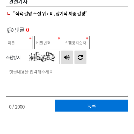
관련기사
"식욕·갈망 조절 위고비, 장기적 체중 감량"
댓글
0
스팸방지
등록
0
/ 2000