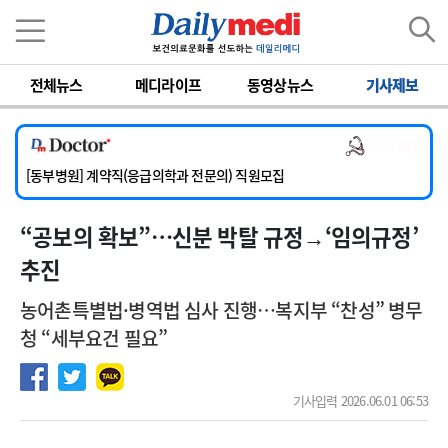
이름
비밀번호
전체뉴스
메디라이프
동영상뉴스
기사제보
[서울아산병원] 2026년 하반기 인턴 모집
[영남대학교의료원] 마취통증의학과 임기제 임상의사 채용
의사 채용
[충남대학교병원] 소아청소년과(소아응급전담) 계약직 의사 공개채용
[동부병원] 계약직(응급의학과 전문의) 직원모집
[이대목동병원] 하반기 전공의(레지던트1년차) 모집
“공보의 확보”…신분 박탈 규정→‘임의규정’
[서울아산병원] 2026년 하반기 인턴 모집
[영남대학교의료원] 마취통증의학과 임기제 임상의사 채용
추진
농어촌특별법·병역법 심사 진행…복지부 “찬성” 병무
청 “세부요건 필요”
기사입력 2026.06.01 06:53