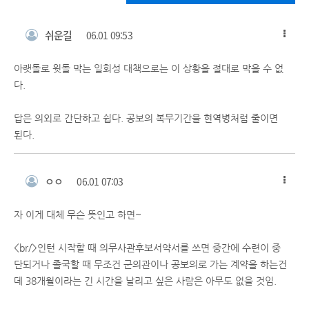
쉬운길
06.01 09:53
아랫돌로 윗돌 막는 일회성 대책으로는 이 상황을 절대로 막을 수 없
다.
답은 의외로 간단하고 쉽다. 공보의 복무기간을 현역병처럼 줄이면
된다.
ㅇㅇ
06.01 07:03
자 이게 대체 무슨 뜻인고 하면~
<br/>인턴 시작할 때 의무사관후보서약서를 쓰면 중간에 수련이 중
단되거나 졸국할 때 무조건 군의관이나 공보의로 가는 계약을 하는건
데 38개월이라는 긴 시간을 날리고 싶은 사람은 아무도 없을 것임.