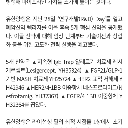
병행해 파이프라인 가치를 조기에 높이는 것이다.
유한양행은 지난 28일
‘연구개발(
R&D) Day
’
를 열고
폐암신약 렉라자를 이을 후속 5개 핵심 신약을 공개했
다. 이들 신약에 대해 임상 단계부터 기술이전과 상업
화 등을 위한 고도화 전략 실행을 예고했다.
5개 신약은 ▲지속형 IgE Trap 알레르기 치료제 레시
게르셉트(Lesigercept, YH35324) ▲FGF21/GLP-1
기반 MASH 치료제 YH25724 ▲HER2 표적 저해제 Y
H42946 ▲HER2/4-1BB 이중항체 네스프로타미그(N
esfrotamig, YH32367) ▲EGFR/4-1BB 이중항체 Y
H32364를 꼽았다.
유한양행은 라이선싱 딜의 최적 시점을 1상에서 초기