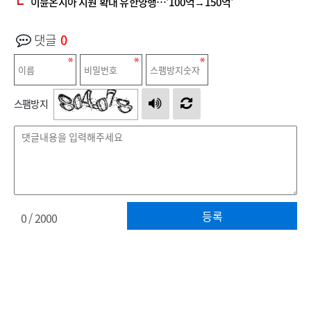
이뮨온시아 지원 확대 유한양행…'100억→150억'
댓글
0
스팸방지
등록
0
/ 2000