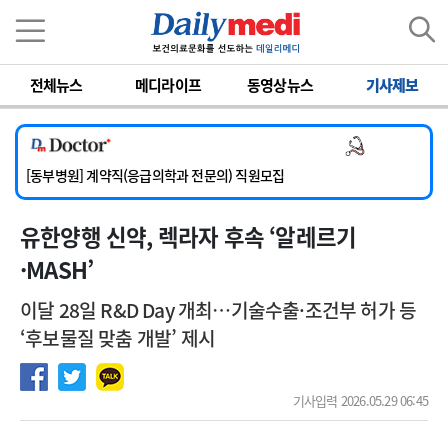
이름
비밀번호
[서울아산병원] 2026년 하반기 인턴 모집
전체뉴스
메디라이프
동영상뉴스
기사제보
[영남대학교의료원] 마취통증의학과 임기제 임상의사 채용
[충남대학교병원] 소아청소년과(소아응급전담) 계약직 의사 공개채용
의사 채용
[동부병원] 계약직(응급의학과 전문의) 직원모집
[이대목동병원] 하반기 전공의(레지던트1년차) 모집
[서울아산병원] 2026년 하반기 인턴 모집
유한양행 신약, 렉라자 후속 ‘알레르기
[영남대학교의료원] 마취통증의학과 임기제 임상의사 채용
·MASH’
이달 28일 R&D Day 개최…기술수출·조건부 허가 등
‘후보물질 맞춤 개발’ 제시
기사입력 2026.05.29 06:45