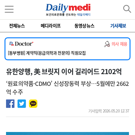
이름
비밀번호
전체뉴스
메디라이프
동영상뉴스
기사제보
[서울아산병원] 2026년 하반기 인턴 모집
[영남대학교의료원] 마취통증의학과 임기제 임상의사 채용
의사 채용
[충남대학교병원] 소아청소년과(소아응급전담) 계약직 의사 공개채용
[동부병원] 계약직(응급의학과 전문의) 직원모집
[이대목동병원] 하반기 전공의(레지던트1년차) 모집
유한양행, 美 브릿지 이어 길리어드 2102억
[서울아산병원] 2026년 하반기 인턴 모집
[영남대학교의료원] 마취통증의학과 임기제 임상의사 채용
‘원료의약품·CDMO’ 신성장동력 부상…5월에만 2662
억 수주
기사입력 2026.05.20 12:37