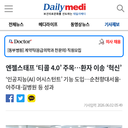
이름
비밀번호
전체뉴스
메디라이프
동영상뉴스
기사제보
[서울아산병원] 2026년 하반기 인턴 모집
[영남대학교의료원] 마취통증의학과 임기제 임상의사 채용
의사 채용
[충남대학교병원] 소아청소년과(소아응급전담) 계약직 의사 공개채용
[동부병원] 계약직(응급의학과 전문의) 직원모집
[이대목동병원] 하반기 전공의(레지던트1년차) 모집
엔젤스태프 ‘티콜 4.0’ 주목…환자 이송 ‘혁신’
[서울아산병원] 2026년 하반기 인턴 모집
[영남대학교의료원] 마취통증의학과 임기제 임상의사 채용
‘인공지능(AI) 어시스턴트’ 기능 도입…순천향대서울·
아주대·길병원 등 성과
기사입력 2026.06.02 05:49